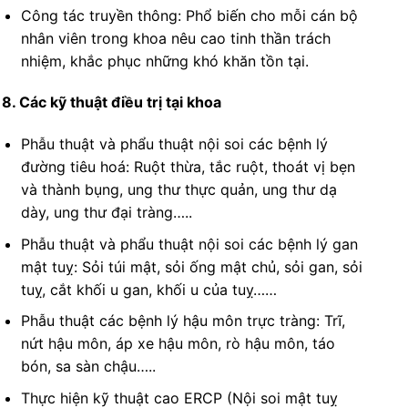
Công tác truyền thông: Phổ biến cho mỗi cán bộ
nhân viên trong khoa nêu cao tinh thần trách
nhiệm, khắc phục những khó khăn tồn tại.
8. Các kỹ thuật điều trị tại khoa
Phẫu thuật và phẩu thuật nội soi các bệnh lý
đường tiêu hoá: Ruột thừa, tắc ruột, thoát vị bẹn
và thành bụng, ung thư thực quản, ung thư dạ
dày, ung thư đại tràng…..
Phẫu thuật và phẩu thuật nội soi các bệnh lý gan
mật tuỵ: Sỏi túi mật, sỏi ống mật chủ, sỏi gan, sỏi
tuỵ, cắt khối u gan, khối u của tuỵ……
Phẫu thuật các bệnh lý hậu môn trực tràng: Trĩ,
nứt hậu môn, áp xe hậu môn, rò hậu môn, táo
bón, sa sàn chậu…..
Thực hiện kỹ thuật cao ERCP (Nội soi mật tuỵ