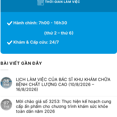
THỜI GIAN LÀM VIỆC
Hành chính: 7h00 - 16h30
(thứ 2 – thứ 6)
Khám & Cấp cứu: 24/7
BÀI VIẾT GẦN ĐÂY
LỊCH LÀM VIỆC CỦA BÁC SĨ KHU KHÁM CHỮA
08
BỆNH CHẤT LƯỢNG CAO (10/8/2026 –
Th8
16/8/2026)
Mời chào giá số 3253: Thực hiện kế hoạch cung
07
cấp ấn phẩm cho chương trình khám sức khỏe
Th8
toàn dân năm 2026