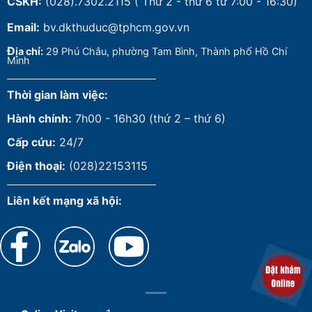
CSKH:
(028).7302.2115
( Thứ 2 - thứ 6 từ 7:00 - 16:30)
Email:
bv.dkthuduc@tphcm.gov.vn
Đ
ịa chỉ:
29 Phú Châu, phường Tam Bình, Thành phố Hồ Chí
Minh
Thời gian làm việc:
Hành chính:
7h00 - 16h30 (thứ 2 – thứ 6)
Cấp cứu:
24/7
Điện thoại:
(028)22153115
Liên kết mạng xã hội: