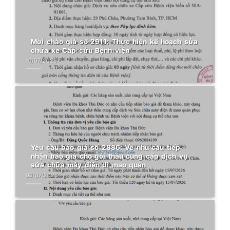
Mời chào giá số 2911: Thực hiện kế hoạch sửa
chữa xe Cấp cứu Bệnh viện
10/07/2026
Yêu cầu báo giá số 2886: Về nhu cầu tiếp
nhận báo giá cho gói thầu cung cấp dịch vụ
sửa chữa máy điện di mao quản
09/07/2026