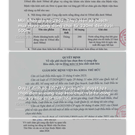
Mời chào giá số 2962: Thực hiện kế hoạch
mua nước uống đóng chai từ 330ml đến dưới
500ml
15/07/2026
Quyết định số 1017: Về việc phê duyệt lựa
chọn đơn vị cung cấp Hóa chất, vật tư đông
máu và hóa chất sinh hóa
15/07/2026