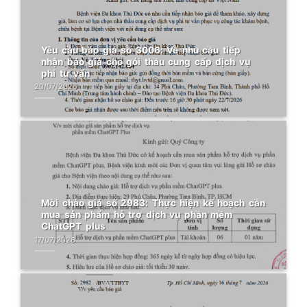
Yêu cầu báo giá số 3006: Về nhu cầu tiếp
nhận báo giá cho gói thầu cung cấp dịch vụ
phi tư vấn
20/07/2026
Mời chào giá số 2983: Thực hiện kế hoạch cần
mua sản phẩm hỗ trợ dịch vụ phần mềm
ChatGPT plus
17/07/2026