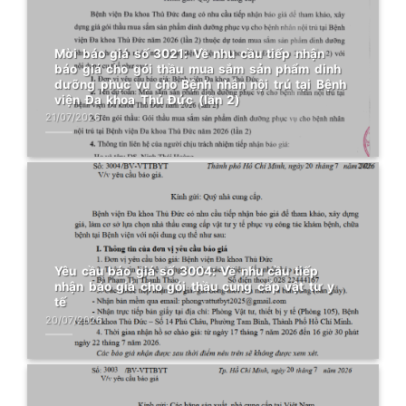
Mời báo giá số 3021: Về nhu cầu tiếp nhận
báo giá cho gói thầu mua sắm sản phẩm dinh
dưỡng phục vụ cho Bệnh nhân nội trú tại Bệnh
viện Đa khoa Thủ Đức (lần 2)
21/07/2026
Yêu cầu báo giá số 3004: Về nhu cầu tiếp
nhận báo giá cho gói thầu cung cấp vật tư y
tế
20/07/2026