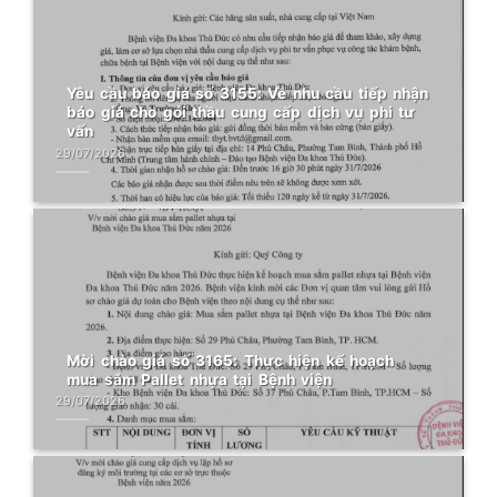
Yêu cầu báo giá số 3155: Về nhu cầu tiếp nhận
báo giá cho gói thầu cung cấp dịch vụ phi tư
vấn
29/07/2026
Mời chào giá số 3165: Thực hiện kế hoạch
mua sắm Pallet nhựa tại Bệnh viện
29/07/2026