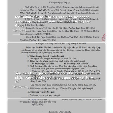
Mời chào giá số 2941: Thực hiện kế hoạch
cung cấp dịch vụ quan trắc môi trường lao
động
14/07/2026
Yêu cầu báo giá số 2940: Về nhu cầu tiếp
nhận báo giá cho gói thầu cung cấp vật tư y
tế
14/07/2026