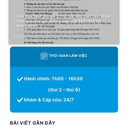
Yêu cầu báo giá số 2770: Về nhu cầu tiếp nhận
báo giá cho gói thầu cung cấp tấm dán hạ
thân nhiệt
01/07/2026
THỜI GIAN LÀM VIỆC
Hành chính: 7h00 - 16h30
(thứ 2 – thứ 6)
Khám & Cấp cứu: 24/7
BÀI VIẾT GẦN ĐÂY