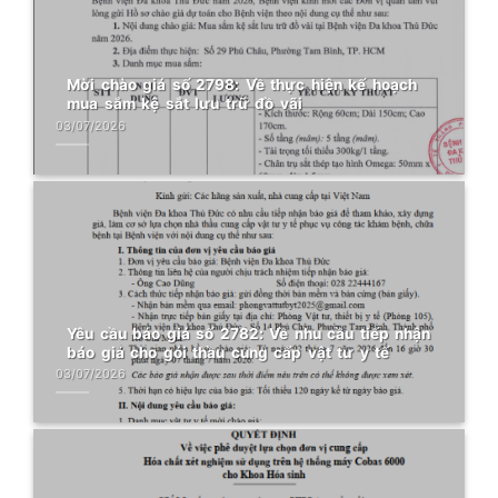
Mời chào giá số 2798: Về thực hiện kế hoạch
mua sắm kệ sắt lưu trữ đồ vãi
03/07/2026
Yêu cầu báo giá số 2782: Về nhu cầu tiếp nhận
báo giá cho gói thầu cung cấp vật tư y tế
03/07/2026