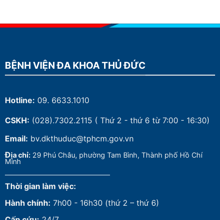
BỆNH VIỆN ĐA KHOA THỦ ĐỨC
Hotline:
09. 6633.1010
CSKH:
(028).7302.2115
( Thứ 2 - thứ 6 từ 7:00 - 16:30)
Email:
bv.dkthuduc@tphcm.gov.vn
Đ
ịa chỉ:
29 Phú Châu, phường Tam Bình, Thành phố Hồ Chí
Minh
Thời gian làm việc:
Hành chính:
7h00 - 16h30 (thứ 2 – thứ 6)
Cấp cứu:
24/7