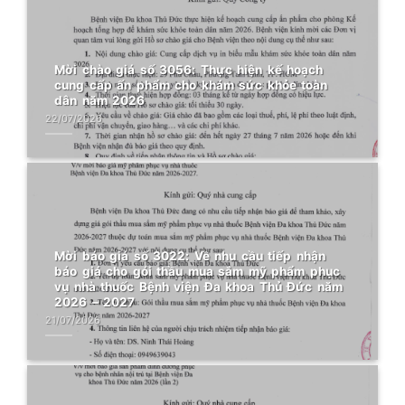
Mời chào giá số 3056: Thực hiện kế hoạch
cung cấp ấn phẩm cho khám sức khỏe toàn
dân năm 2026
22/07/2026
Mời báo giá số 3022: Về nhu cầu tiếp nhận
báo giá cho gói thầu mua sắm mỹ phẩm phục
vụ nhà thuốc Bệnh viện Đa khoa Thủ Đức năm
2026 – 2027
21/07/2026