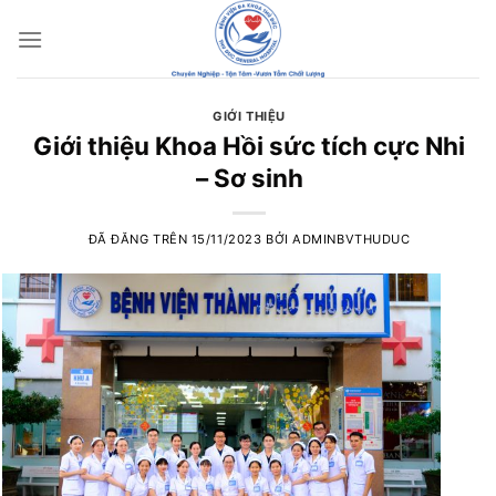
Chuyển
đến
nội
dung
GIỚI THIỆU
Giới thiệu Khoa Hồi sức tích cực Nhi
– Sơ sinh
ĐÃ ĐĂNG TRÊN
15/11/2023
BỞI
ADMINBVTHUDUC