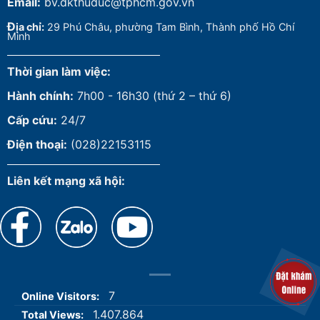
Email:
bv.dkthuduc@tphcm.gov.vn
Đ
ịa chỉ:
29 Phú Châu, phường Tam Bình, Thành phố Hồ Chí
Minh
Thời gian làm việc:
Hành chính:
7h00 - 16h30 (thứ 2 – thứ 6)
Cấp cứu:
24/7
Điện thoại:
(028)22153115
Liên kết mạng xã hội:
7
Online Visitors:
1.407.864
Total Views: