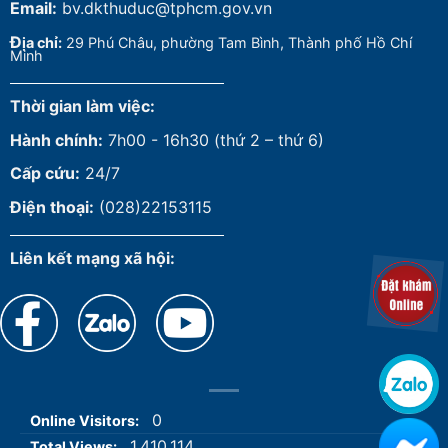
Email:
bv.dkthuduc@tphcm.gov.vn
Đ
ịa chỉ:
29 Phú Châu, phường Tam Bình, Thành phố Hồ Chí
Minh
Thời gian làm việc:
Hành chính:
7h00 - 16h30 (thứ 2 – thứ 6)
Cấp cứu:
24/7
Điện thoại:
(028)22153115
Liên kết mạng xã hội:
0
Online Visitors:
1.410.114
Total Views: