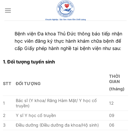
Chuyển
đến
nội
dung
Bệnh viện Đa khoa Thủ Đức thông báo tiếp nhận
học viên đăng ký thực hành khám chữa bệnh để
cấp Giấy phép hành nghề tại bệnh viện như sau:
1. Đối tượng tuyển sinh
THỜI
GIAN
STT
ĐỐI TƯỢNG
(tháng)
Bác sĩ (Y khoa/ Răng Hàm Mặt/ Y học cổ
1
12
truyền)
2
Y sĩ Y học cổ truyền
09
3
Điều dưỡng (Điều dưỡng đa khoa/Hộ sinh)
06