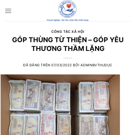
Chuyển
đến
nội
dung
CÔNG TÁC XÃ HỘI
GÓP THÙNG TỪ THIỆN – GÓP YÊU
THƯƠNG THẦM LẶNG
ĐÃ ĐĂNG TRÊN
07/03/2022
BỞI
ADMINBVTHUDUC