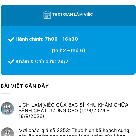
THỜI GIAN LÀM VIỆC
Hành chính: 7h00 - 16h30
(thứ 2 – thứ 6)
Khám & Cấp cứu: 24/7
BÀI VIẾT GẦN ĐÂY
LỊCH LÀM VIỆC CỦA BÁC SĨ KHU KHÁM CHỮA
08
BỆNH CHẤT LƯỢNG CAO (10/8/2026 –
Th8
16/8/2026)
Mời chào giá số 3253: Thực hiện kế hoạch cung
07
cấp ấn phẩm cho chương trình khám sức khỏe