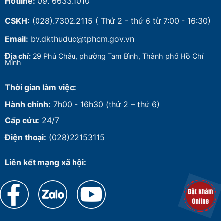
Hotline:
09. 6633.1010
CSKH:
(028).7302.2115
( Thứ 2 - thứ 6 từ 7:00 - 16:30)
Email:
bv.dkthuduc@tphcm.gov.vn
Đ
ịa chỉ:
29 Phú Châu, phường Tam Bình, Thành phố Hồ Chí
Minh
Thời gian làm việc:
Hành chính:
7h00 - 16h30 (thứ 2 – thứ 6)
Cấp cứu:
24/7
Điện thoại:
(028)22153115
Liên kết mạng xã hội: