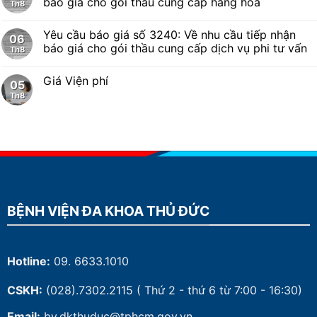
báo giá cho gói thầu cung cấp hàng hóa
Th8
Yêu cầu báo giá số 3240: Về nhu cầu tiếp nhận
06
báo giá cho gói thầu cung cấp dịch vụ phi tư vấn
Th8
Giá Viện phí
05
Th8
BỆNH VIỆN ĐA KHOA THỦ ĐỨC
Hotline:
09. 6633.1010
CSKH:
(028).7302.2115
( Thứ 2 - thứ 6 từ 7:00 - 16:30)
Email:
bv.dkthuduc@tphcm.gov.vn