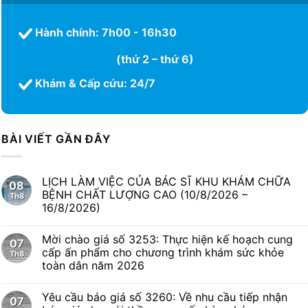
Hành chính: 7h00 - 16h30
(thứ 2 – thứ 6)
Khám & Cấp cứu: 24/7
BÀI VIẾT GẦN ĐÂY
LỊCH LÀM VIỆC CỦA BÁC SĨ KHU KHÁM CHỮA
08
BỆNH CHẤT LƯỢNG CAO (10/8/2026 –
Th8
16/8/2026)
Mời chào giá số 3253: Thực hiện kế hoạch cung
07
cấp ấn phẩm cho chương trình khám sức khỏe
Th8
toàn dân năm 2026
Yêu cầu báo giá số 3260: Về nhu cầu tiếp nhận
07