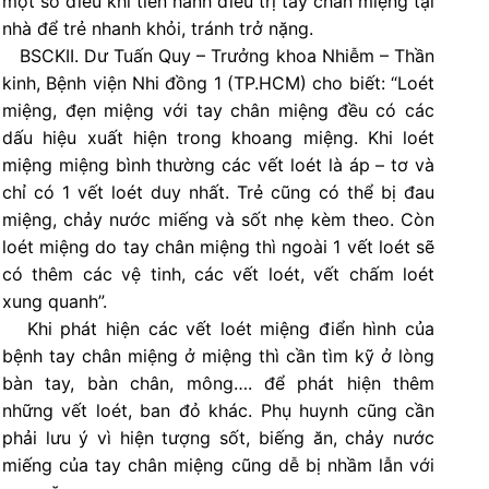
một số điều khi tiến hành điều trị tay chân miệng tại
nhà để trẻ nhanh khỏi, tránh trở nặng.
BSCKII. Dư Tuấn Quy – Trưởng khoa Nhiễm – Thần
kinh, Bệnh viện Nhi đồng 1 (TP.HCM) cho biết: “Loét
miệng, đẹn miệng với tay chân miệng đều có các
dấu hiệu xuất hiện trong khoang miệng. Khi loét
miệng miệng bình thường các vết loét là áp – tơ và
chỉ có 1 vết loét duy nhất. Trẻ cũng có thể bị đau
miệng, chảy nước miếng và sốt nhẹ kèm theo. Còn
loét miệng do tay chân miệng thì ngoài 1 vết loét sẽ
có thêm các vệ tinh, các vết loét, vết chấm loét
xung quanh”.
Khi phát hiện các vết loét miệng điển hình của
bệnh tay chân miệng ở miệng thì cần tìm kỹ ở lòng
bàn tay, bàn chân, mông…. để phát hiện thêm
những vết loét, ban đỏ khác. Phụ huynh cũng cần
phải lưu ý vì hiện tượng sốt, biếng ăn, chảy nước
miếng của tay chân miệng cũng dễ bị nhầm lẫn với