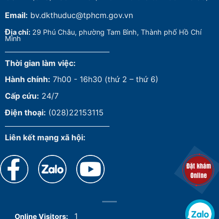
Email:
bv.dkthuduc@tphcm.gov.vn
Đ
ịa chỉ:
29 Phú Châu, phường Tam Bình, Thành phố Hồ Chí
Minh
Thời gian làm việc:
Hành chính:
7h00 - 16h30 (thứ 2 – thứ 6)
Cấp cứu:
24/7
Điện thoại:
(028)22153115
Liên kết mạng xã hội:
1
Online Visitors: