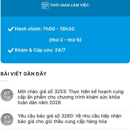
THỜI GIAN LÀM VIỆC
Hành chính: 7h00 - 16h30
(thứ 2 – thứ 6)
Khám & Cấp cứu: 24/7
BÀI VIẾT GẦN ĐÂY
Mời chào giá số 3253: Thực hiện kế hoạch cung
07
cấp ấn phẩm cho chương trình khám sức khỏe
Th8
toàn dân năm 2026
Yêu cầu báo giá số 3260: Về nhu cầu tiếp nhận
07
báo giá cho gói thầu cung cấp hàng hóa
Th8