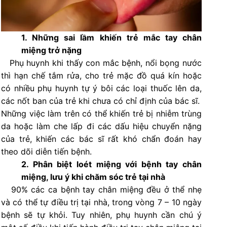
1. Những sai lầm khiến trẻ mắc tay chân
miệng trở nặng
Phụ huynh khi thấy con mắc bệnh, nổi bọng nước
thì hạn chế tắm rửa, cho trẻ mặc đồ quá kín hoặc
có nhiều phụ huynh tự ý bôi các loại thuốc lên da,
các nốt ban của trẻ khi chưa có chỉ định của bác sĩ.
Những việc làm trên có thể khiến trẻ bị nhiễm trùng
da hoặc làm che lấp đi các dấu hiệu chuyển nặng
của trẻ, khiến các bác sĩ rất khó chẩn đoán hay
theo dõi diễn tiến bệnh.
2. Phân biệt loét miệng với bệnh tay chân
miệng, lưu ý khi chăm sóc trẻ tại nhà
90% các ca bệnh tay chân miệng đều ở thể nhẹ
và có thể tự điều trị tại nhà, trong vòng 7 – 10 ngày
bệnh sẽ tự khỏi. Tuy nhiên, phụ huynh cần chú ý