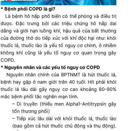
* Bệnh phổi COPD là gì?
Là bệnh hô hấp phổ biến có thể phòng và điều trị
được. Đặc trưng bởi các triệu chứng hô hấp dai
dẳng và giới hạn luồng khí, hậu quả của bất thường
của đường thở do tiếp xúc với khí độc hại như: khói
thuốc lá, thuốc lào là yếu tố nguy cơ chính, ô nhiễm
không khí cũng là yếu tố nguy cơ quan trọng gây
COPD.
* Nguyên nhân và các yếu tố nguy cơ COPD
Nguyên nhân chính của BPTNMT là hút thuốc lá,
bệnh hay gặp ở nam giới trên 40 tuổi. Hít phải khói
thuốc lá lâu dài gây nguy cơ cao khoảng 80-90%
mắc bệnh phổi tắc nghẽn mạn tính.
– Di truyền (thiếu men Alpha1-Antitrypsin gây
tổn thương phổi)
– Tiếp xúc lâu dài với khói thuốc lá, thuốc lào
(bao gồm cả hút thuốc chủ động và thụ động).