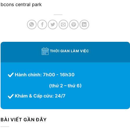
bcons central park
THỜI GIAN LÀM VIỆC
Hành chính: 7h00 - 16h30
(thứ 2 – thứ 6)
Khám & Cấp cứu: 24/7
BÀI VIẾT GẦN ĐÂY