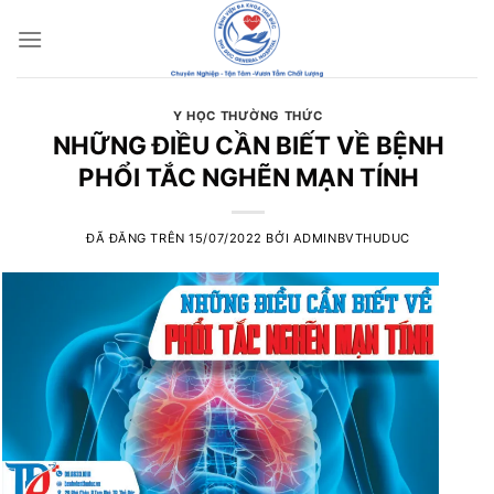
Chuyển
đến
nội
dung
Y HỌC THƯỜNG THỨC
NHỮNG ĐIỀU CẦN BIẾT VỀ BỆNH
PHỔI TẮC NGHẼN MẠN TÍNH
ĐÃ ĐĂNG TRÊN
15/07/2022
BỞI
ADMINBVTHUDUC