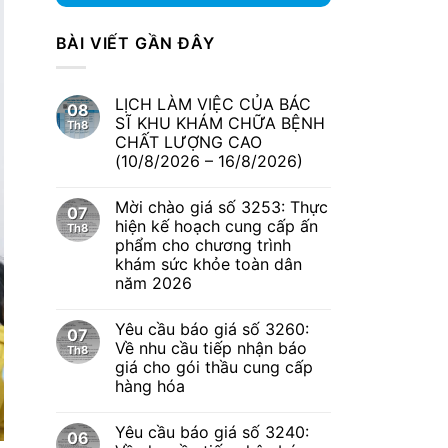
BÀI VIẾT GẦN ĐÂY
LỊCH LÀM VIỆC CỦA BÁC
08
SĨ KHU KHÁM CHỮA BỆNH
Th8
CHẤT LƯỢNG CAO
(10/8/2026 – 16/8/2026)
Mời chào giá số 3253: Thực
07
hiện kế hoạch cung cấp ấn
Th8
phẩm cho chương trình
khám sức khỏe toàn dân
năm 2026
Yêu cầu báo giá số 3260:
07
Về nhu cầu tiếp nhận báo
Th8
giá cho gói thầu cung cấp
hàng hóa
Yêu cầu báo giá số 3240:
06