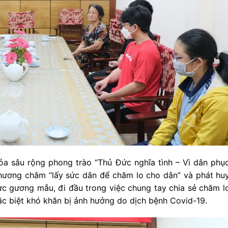
 sâu rộng phong trào “Thủ Đức nghĩa tình – Vì dân phụ
phương châm “lấy sức dân để chăm lo cho dân” và phát hu
cực gương mẫu, đi đầu trong việc chung tay chia sẻ chăm l
ặc biệt khó khăn bị ảnh hưởng do dịch bệnh Covid-19.