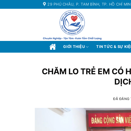
Chuyển
29 PHÚ CHÂU, P. TAM BÌNH, TP. HỒ CHÍ MI
đến
nội
dung
GIỚI THIỆU
TIN TỨC & SỰ KI
CHĂM LO TRẺ EM CÓ 
DỊC
ĐÃ ĐĂNG