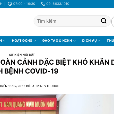
NH
07:00 - 16:30
09. 6633.1010
ỆN
HOẠT ĐỘNG
ĐÀO TẠO & NCKH
DỊCH VỤ
THƯ
SỰ KIỆN NỔI BẬT
HOÀN CẢNH ĐẶC BIỆT KHÓ KHĂN 
H BỆNH COVID-19
 TRÊN
16/07/2022
BỞI
ADMINBVTHUDUC