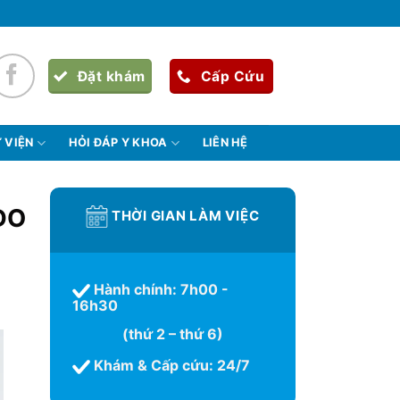
Đặt khám
Cấp Cứu
 VIỆN
HỎI ĐÁP Y KHOA
LIÊN HỆ
DO
THỜI GIAN LÀM VIỆC
Hành chính: 7h00 -
16h30
(thứ 2 – thứ 6)
Khám & Cấp cứu: 24/7