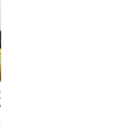
c
y
o