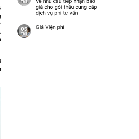
Về nhu cầu tiếp nhận báo
Th8
giá cho gói thầu cung cấp
6
dịch vụ phi tư vấn
g
y
Giá Viện phí
05
,
Th8
h
i
ự