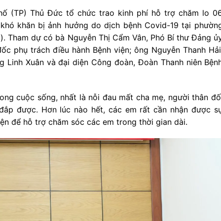
ố (TP) Thủ Đức tổ chức trao kinh phí hỗ trợ chăm lo 0
 khó khăn bị ảnh hưởng do dịch bệnh Covid-19 tại phườn
). Tham dự có bà Nguyễn Thị Cẩm Vân, Phó Bí thư Đảng ủ
đốc phụ trách điều hành Bệnh viện; ông Nguyễn Thanh Hải
g Linh Xuân và đại diện Công đoàn, Đoàn Thanh niên Bện
ong cuộc sống, nhất là nỗi đau mất cha mẹ, người thân đố
 đắp được. Hơn lúc nào hết, các em rất cần nhận được s
ện để hỗ trợ chăm sóc các em trong thời gian dài.