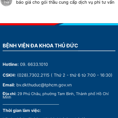
báo giá cho gói thầu cung cấp dịch vụ phi tư vấn
Th8
BỆNH VIỆN ĐA KHOA THỦ ĐỨC
Hotline:
09. 6633.1010
CSKH:
(028).7302.2115
( Thứ 2 - thứ 6 từ 7:00 - 16:30)
Email:
bv.dkthuduc@tphcm.gov.vn
Đ
ịa chỉ:
29 Phú Châu, phường Tam Bình, Thành phố Hồ Chí
Minh
Thời gian làm việc: