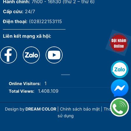
Hành chính:
7h00 - 16h30 (thứ 2 – thứ 6)
Cấp cứu:
24/7
Điện thoại:
(028)22153115
Liên kết mạng xã hội:
1
Online Visitors:
1.408.109
Total Views:
Design by
DREAM COLOR
|
Chính sách bảo mật
|
Thoả thuận
sử dụng