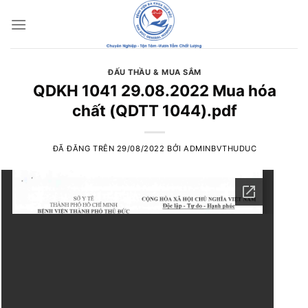
Chuyển
đến
nội
dung
ĐẤU THẦU & MUA SẮM
QDKH 1041 29.08.2022 Mua hóa
chất (QDTT 1044).pdf
ĐÃ ĐĂNG TRÊN
29/08/2022
BỞI
ADMINBVTHUDUC