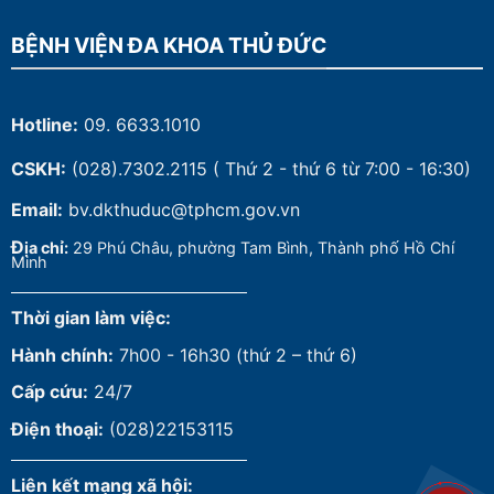
BỆNH VIỆN ĐA KHOA THỦ ĐỨC
Hotline:
09. 6633.1010
CSKH:
(028).7302.2115
( Thứ 2 - thứ 6 từ 7:00 - 16:30)
Email:
bv.dkthuduc@tphcm.gov.vn
Đ
ịa chỉ:
29 Phú Châu, phường Tam Bình, Thành phố Hồ Chí
Minh
Thời gian làm việc:
Hành chính:
7h00 - 16h30 (thứ 2 – thứ 6)
Cấp cứu:
24/7
Điện thoại:
(028)22153115
Liên kết mạng xã hội: