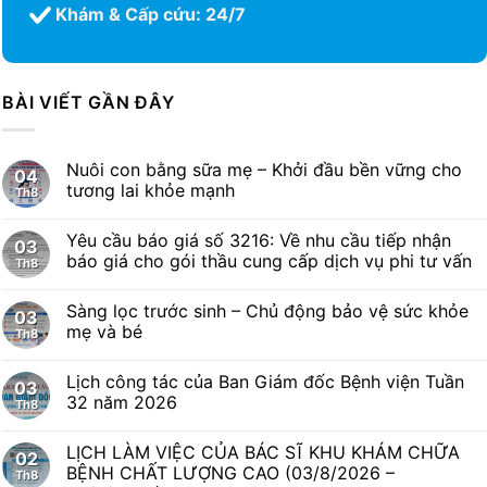
Khám & Cấp cứu: 24/7
BÀI VIẾT GẦN ĐÂY
Nuôi con bằng sữa mẹ – Khởi đầu bền vững cho
04
tương lai khỏe mạnh
Th8
Yêu cầu báo giá số 3216: Về nhu cầu tiếp nhận
03
báo giá cho gói thầu cung cấp dịch vụ phi tư vấn
Th8
Sàng lọc trước sinh – Chủ động bảo vệ sức khỏe
03
mẹ và bé
Th8
Lịch công tác của Ban Giám đốc Bệnh viện Tuần
03
32 năm 2026
Th8
LỊCH LÀM VIỆC CỦA BÁC SĨ KHU KHÁM CHỮA
02
BỆNH CHẤT LƯỢNG CAO (03/8/2026 –
Th8