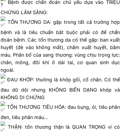
Bệnh được chẩn đoán chủ yếu dựa vào TRIỆU
CHỨNG LÂM SÀNG:
TỔN THƯƠNG DA: gặp trong tất cả trường hợp
bệnh và là tiêu chuẩn bắt buộc phải có để chẩn
đoán bệnh. Các tổn thương da có thể gặp: ban xuất
huyết (đè vào không mất), chấm xuất huyết, bầm
máu. Phân bố của sang thương: vùng chịu trọng lực:
chân, mông, đôi khi ở dái tai, cơ quan sinh dục
ngoài.
ĐAU KHỚP: thường là khớp gối, cổ chân. Có thể
đau dữ dội nhưng KHÔNG BIẾN DẠNG khớp và
KHÔNG DI CHỨNG
TỔN THƯƠNG TIÊU HÓA: đau bụng, ói, tiêu phân
đen, tiêu phân máu…
THẬN: tổn thương thận là QUAN TRỌNG vì có