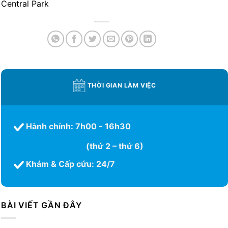
Central Park
THỜI GIAN LÀM VIỆC
Hành chính: 7h00 - 16h30
(thứ 2 – thứ 6)
Khám & Cấp cứu: 24/7
BÀI VIẾT GẦN ĐÂY