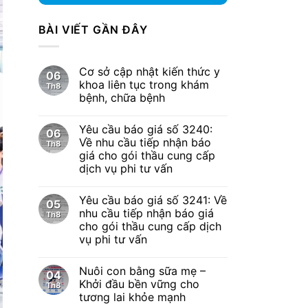
BÀI VIẾT GẦN ĐÂY
Cơ sở cập nhật kiến thức y
06
khoa liên tục trong khám
Th8
bệnh, chữa bệnh
Yêu cầu báo giá số 3240:
06
Về nhu cầu tiếp nhận báo
Th8
giá cho gói thầu cung cấp
dịch vụ phi tư vấn
Yêu cầu báo giá số 3241: Về
05
nhu cầu tiếp nhận báo giá
Th8
cho gói thầu cung cấp dịch
vụ phi tư vấn
Nuôi con bằng sữa mẹ –
04
Khởi đầu bền vững cho
Th8
tương lai khỏe mạnh