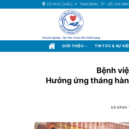
Chuyển
29 PHÚ CHÂU, P. TAM BÌNH, TP. HỒ CHÍ MI
đến
nội
dung
GIỚI THIỆU
TIN TỨC & SỰ KI
Bệnh vi
Hưởng ứng tháng hành
ĐÃ ĐĂNG