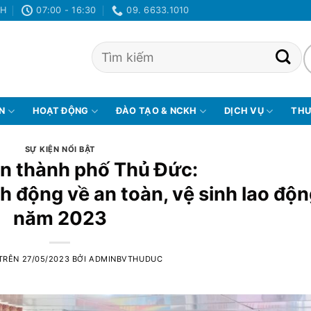
NH
07:00 - 16:30
09. 6633.1010
ỆN
HOẠT ĐỘNG
ĐÀO TẠO & NCKH
DỊCH VỤ
THƯ
SỰ KIỆN NỔI BẬT
ện thành phố Thủ Đức:
 động về an toàn, vệ sinh lao độn
năm 2023
 TRÊN
27/05/2023
BỞI
ADMINBVTHUDUC