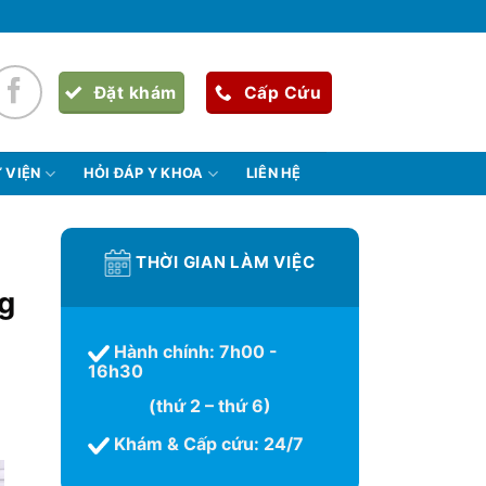
Đặt khám
Cấp Cứu
 VIỆN
HỎI ĐÁP Y KHOA
LIÊN HỆ
THỜI GIAN LÀM VIỆC
g
Hành chính: 7h00 -
16h30
(thứ 2 – thứ 6)
Khám & Cấp cứu: 24/7