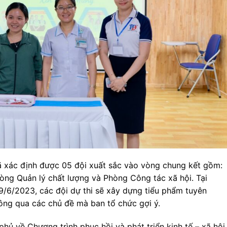
đã xác định được 05 đội xuất sắc vào vòng chung kết gồm:
òng Quản lý chất lượng và Phòng Công tác xã hội. Tại
9/6/2023, các đội dự thi sẽ xây dựng tiểu phẩm tuyên
hông qua các chủ đề mà ban tổ chức gợi ý.
phủ về Chương trình phục hồi và phát triển kinh tế – xã hội