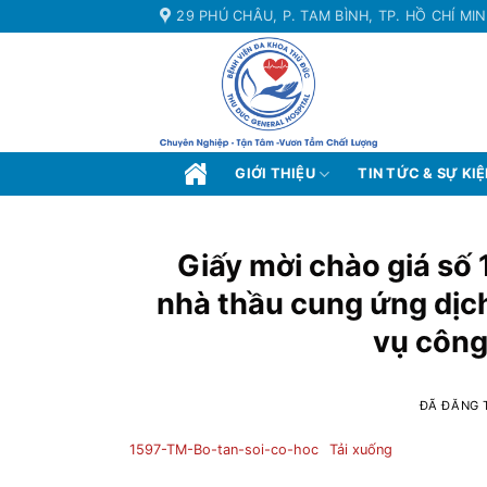
Chuyển
29 PHÚ CHÂU, P. TAM BÌNH, TP. HỒ CHÍ MI
đến
nội
dung
GIỚI THIỆU
TIN TỨC & SỰ KI
Giấy mời chào giá số 
nhà thầu cung ứng dịc
vụ công
ĐÃ ĐĂNG 
1597-TM-Bo-tan-soi-co-hoc
Tải xuống