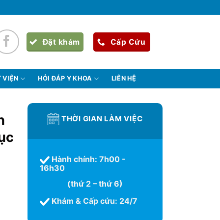
Đặt khám
Cấp Cứu
 VIỆN
HỎI ĐÁP Y KHOA
LIÊN HỆ
n
THỜI GIAN LÀM VIỆC
hục
Hành chính: 7h00 -
16h30
(thứ 2 – thứ 6)
Khám & Cấp cứu: 24/7