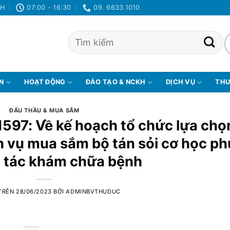
NH
07:00 - 16:30
09. 6633.1010
ỆN
HOẠT ĐỘNG
ĐÀO TẠO & NCKH
DỊCH VỤ
THƯ
ĐẤU THẦU & MUA SẮM
1597: Về kế hoạch tổ chức lựa chọ
h vụ mua sắm bộ tán sỏi cơ học p
 tác khám chữa bệnh
TRÊN
28/06/2023
BỞI
ADMINBVTHUDUC