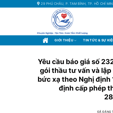
Chuyển
29 PHÚ CHÂU, P. TAM BÌNH, TP. HỒ CHÍ MI
đến
nội
dung
GIỚI THIỆU
TIN TỨC & SỰ KI
Yêu cầu báo giá số 232
gói thầu tư vấn và lậ
bức xạ theo Nghị định
định cấp phép t
28
ĐÃ ĐĂNG 