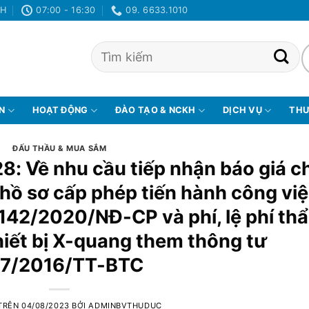
NH
07:00 - 16:30
09. 6633.1010
ỆN
HOẠT ĐỘNG
ĐÀO TẠO & NCKH
DỊCH VỤ
THƯ
ĐẤU THẦU & MUA SẮM
8: Về nhu cầu tiếp nhận báo giá c
p hồ sơ cấp phép tiến hành công vi
 142/2020/NĐ-CP và phí, lệ phí th
hiết bị X-quang them thông tư
7/2016/TT-BTC
TRÊN
04/08/2023
BỞI
ADMINBVTHUDUC