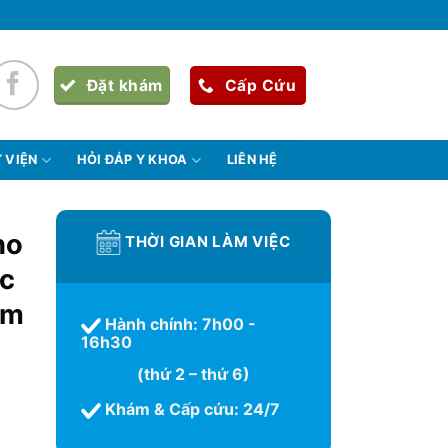
Đặt khám
Cấp Cứu
 VIỆN
HỎI ĐÁP Y KHOA
LIÊN HỆ
ho
THỜI GIAN LÀM VIỆC
ệc
ẩm
Hành chính: 7h00 -
16h30
(thứ 2 – thứ 6)
Khám & Cấp cứu: 24/7