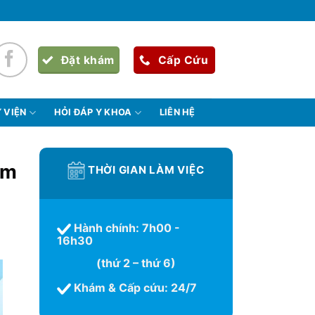
Đặt khám
Cấp Cứu
 VIỆN
HỎI ĐÁP Y KHOA
LIÊN HỆ
ăm
THỜI GIAN LÀM VIỆC
Hành chính: 7h00 -
16h30
(thứ 2 – thứ 6)
Khám & Cấp cứu: 24/7