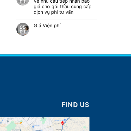
Về nhu cầu tiếp nhận báo
Th8
giá cho gói thầu cung cấp
dịch vụ phi tư vấn
Giá Viện phí
05
Th8
FIND US