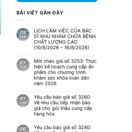
BÀI VIẾT GẦN ĐÂY
LỊCH LÀM VIỆC CỦA BÁC
08
SĨ KHU KHÁM CHỮA BỆNH
Th8
CHẤT LƯỢNG CAO
(10/8/2026 – 16/8/2026)
Mời chào giá số 3253: Thực
07
hiện kế hoạch cung cấp ấn
Th8
phẩm cho chương trình
khám sức khỏe toàn dân
năm 2026
Yêu cầu báo giá số 3260:
07
Về nhu cầu tiếp nhận báo
Th8
giá cho gói thầu cung cấp
hàng hóa
Yêu cầu báo giá số 3240:
06