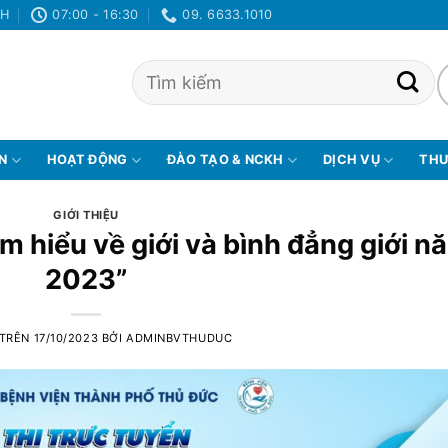
NH
07:00 - 16:30
09. 6633.1010
ỆN
HOẠT ĐỘNG
ĐÀO TẠO & NCKH
DỊCH VỤ
THƯ
GIỚI THIỆU
ìm hiểu về giới và bình đẳng giới n
2023”
 TRÊN
17/10/2023
BỞI
ADMINBVTHUDUC