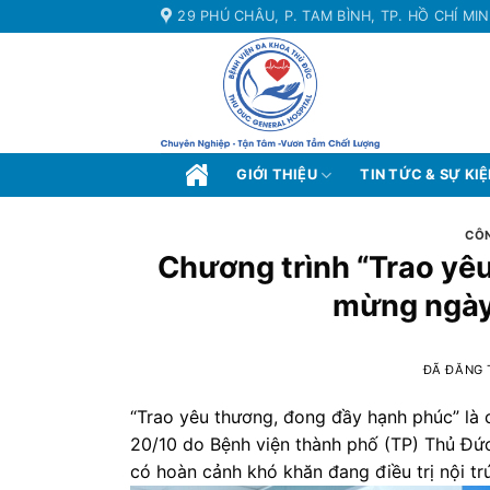
Chuyển
29 PHÚ CHÂU, P. TAM BÌNH, TP. HỒ CHÍ MI
đến
nội
dung
GIỚI THIỆU
TIN TỨC & SỰ KI
CÔN
Chương trình “Trao yê
mừng ngày
ĐÃ ĐĂNG
“Trao yêu thương, đong đầy hạnh phúc” là
20/10 do Bệnh viện thành phố (TP) Thủ Đứ
có hoàn cảnh khó khăn đang điều trị nội trú