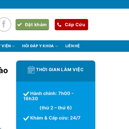
Đặt khám
Cấp Cứu
 VIỆN
HỎI ĐÁP Y KHOA
LIÊN HỆ
ào
THỜI GIAN LÀM VIỆC
Hành chính: 7h00 -
16h30
(thứ 2 – thứ 6)
Khám & Cấp cứu: 24/7