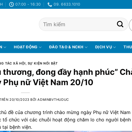
NH
07:00 - 16:30
09. 6633.1010
ỆN
HOẠT ĐỘNG
ĐÀO TẠO & NCKH
DỊCH VỤ
THƯ
G TÁC XÃ HỘI
,
SỰ KIỆN NỔI BẬT
u thương, đong đầy hạnh phúc” Ch
 Phụ nữ Việt Nam 20/10
 TRÊN
20/10/2023
BỞI
ADMINBVTHUDUC
 chủ đề của chương trình chào mừng ngày Phụ nữ Việt Nam
c tổ chức với các chuỗi hoạt động chăm lo cho người bệnh
 tại bệnh viện.