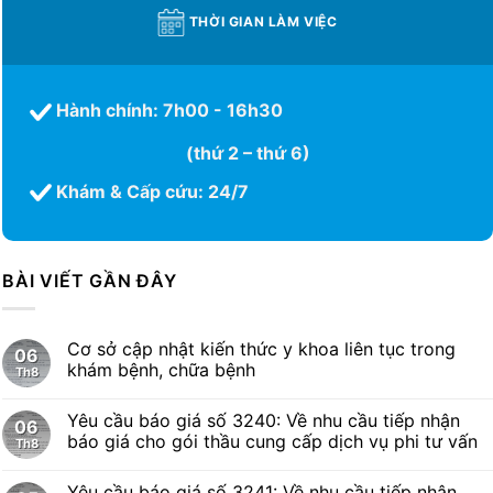
THỜI GIAN LÀM VIỆC
Hành chính: 7h00 - 16h30
(thứ 2 – thứ 6)
Khám & Cấp cứu: 24/7
BÀI VIẾT GẦN ĐÂY
Cơ sở cập nhật kiến thức y khoa liên tục trong
06
khám bệnh, chữa bệnh
Th8
Yêu cầu báo giá số 3240: Về nhu cầu tiếp nhận
06
báo giá cho gói thầu cung cấp dịch vụ phi tư vấn
Th8
Yêu cầu báo giá số 3241: Về nhu cầu tiếp nhận