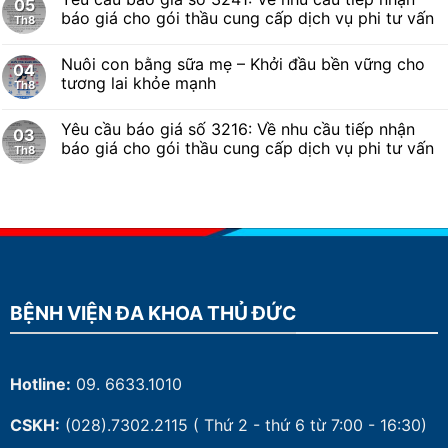
05
báo giá cho gói thầu cung cấp dịch vụ phi tư vấn
Th8
Nuôi con bằng sữa mẹ – Khởi đầu bền vững cho
04
tương lai khỏe mạnh
Th8
Yêu cầu báo giá số 3216: Về nhu cầu tiếp nhận
03
báo giá cho gói thầu cung cấp dịch vụ phi tư vấn
Th8
BỆNH VIỆN ĐA KHOA THỦ ĐỨC
Hotline:
09. 6633.1010
CSKH:
(028).7302.2115
( Thứ 2 - thứ 6 từ 7:00 - 16:30)