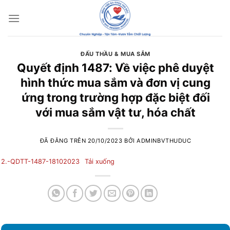
Chuyển
đến
nội
dung
ĐẤU THẦU & MUA SẮM
Quyết định 1487: Về việc phê duyệt
hình thức mua sắm và đơn vị cung
ứng trong trường hợp đặc biệt đối
với mua sắm vật tư, hóa chất
ĐÃ ĐĂNG TRÊN
20/10/2023
BỞI
ADMINBVTHUDUC
2.-QDTT-1487-18102023
Tải xuống