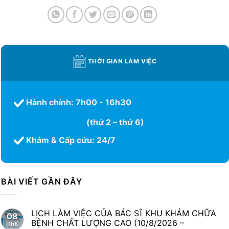
THỜI GIAN LÀM VIỆC
Hành chính: 7h00 - 16h30
(thứ 2 – thứ 6)
Khám & Cấp cứu: 24/7
BÀI VIẾT GẦN ĐÂY
LỊCH LÀM VIỆC CỦA BÁC SĨ KHU KHÁM CHỮA
08
BỆNH CHẤT LƯỢNG CAO (10/8/2026 –
Th8