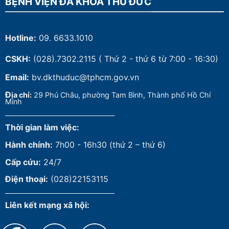
BỆNH VIỆN ĐA KHOA THỦ ĐỨC
Hotline:
09. 6633.1010
CSKH:
(028).7302.2115
( Thứ 2 - thứ 6 từ 7:00 - 16:30)
Email:
bv.dkthuduc@tphcm.gov.vn
Đ
ịa chỉ:
29 Phú Châu, phường Tam Bình, Thành phố Hồ Chí
Minh
Thời gian làm việc:
Hành chính:
7h00 - 16h30 (thứ 2 – thứ 6)
Cấp cứu:
24/7
Điện thoại:
(028)22153115
Liên kết mạng xã hội: