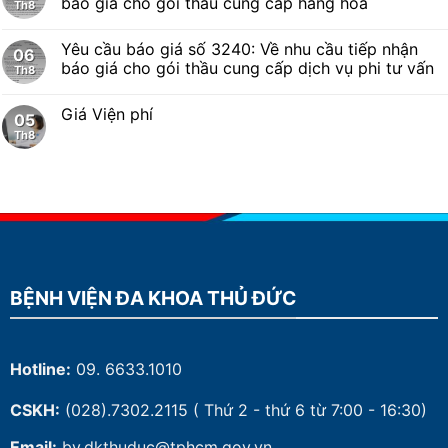
báo giá cho gói thầu cung cấp hàng hóa
Th8
Yêu cầu báo giá số 3240: Về nhu cầu tiếp nhận
06
báo giá cho gói thầu cung cấp dịch vụ phi tư vấn
Th8
Giá Viện phí
05
Th8
BỆNH VIỆN ĐA KHOA THỦ ĐỨC
Hotline:
09. 6633.1010
CSKH:
(028).7302.2115
( Thứ 2 - thứ 6 từ 7:00 - 16:30)
Email:
bv.dkthuduc@tphcm.gov.vn