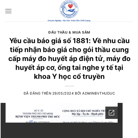
Chuyển
đến
nội
dung
ĐẤU THẦU & MUA SẮM
Yêu cầu báo giá số 1881: Về nhu cầu
tiếp nhận báo giá cho gói thầu cung
cấp máy đo huyết áp điện tử, máy đo
huyết áp cơ, ống tai nghe y tế tại
khoa Y học cổ truyền
ĐÃ ĐĂNG TRÊN
29/05/2024
BỞI
ADMINBVTHUDUC