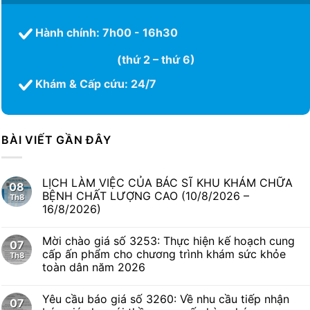
Hành chính: 7h00 - 16h30
(thứ 2 – thứ 6)
Khám & Cấp cứu: 24/7
BÀI VIẾT GẦN ĐÂY
LỊCH LÀM VIỆC CỦA BÁC SĨ KHU KHÁM CHỮA
08
BỆNH CHẤT LƯỢNG CAO (10/8/2026 –
Th8
16/8/2026)
Mời chào giá số 3253: Thực hiện kế hoạch cung
07
cấp ấn phẩm cho chương trình khám sức khỏe
Th8
toàn dân năm 2026
Yêu cầu báo giá số 3260: Về nhu cầu tiếp nhận
07