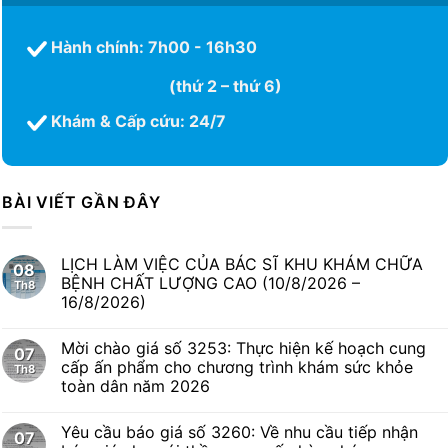
Hành chính: 7h00 - 16h30
(thứ 2 – thứ 6)
Khám & Cấp cứu: 24/7
BÀI VIẾT GẦN ĐÂY
LỊCH LÀM VIỆC CỦA BÁC SĨ KHU KHÁM CHỮA
08
BỆNH CHẤT LƯỢNG CAO (10/8/2026 –
Th8
16/8/2026)
Mời chào giá số 3253: Thực hiện kế hoạch cung
07
cấp ấn phẩm cho chương trình khám sức khỏe
Th8
toàn dân năm 2026
Yêu cầu báo giá số 3260: Về nhu cầu tiếp nhận
07