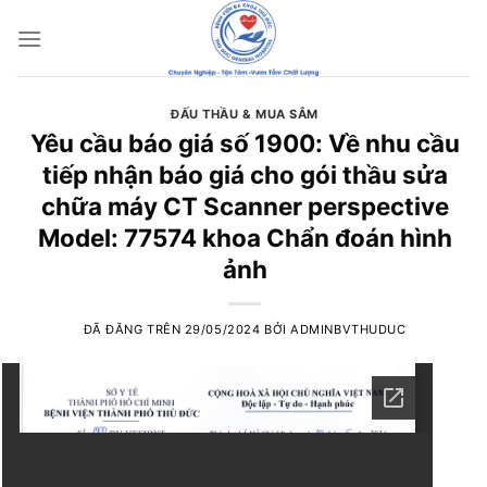
Chuyển
đến
nội
dung
ĐẤU THẦU & MUA SẮM
Yêu cầu báo giá số 1900: Về nhu cầu
tiếp nhận báo giá cho gói thầu sửa
chữa máy CT Scanner perspective
Model: 77574 khoa Chẩn đoán hình
ảnh
ĐÃ ĐĂNG TRÊN
29/05/2024
BỞI
ADMINBVTHUDUC