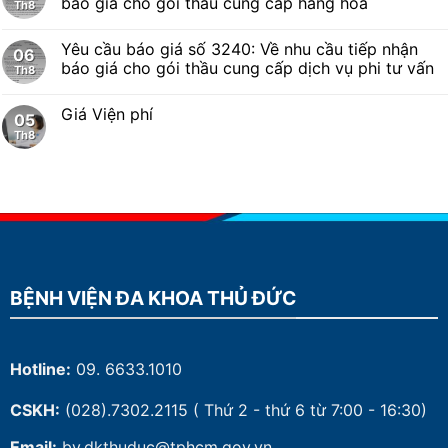
báo giá cho gói thầu cung cấp hàng hóa
Th8
Yêu cầu báo giá số 3240: Về nhu cầu tiếp nhận
06
báo giá cho gói thầu cung cấp dịch vụ phi tư vấn
Th8
Giá Viện phí
05
Th8
BỆNH VIỆN ĐA KHOA THỦ ĐỨC
Hotline:
09. 6633.1010
CSKH:
(028).7302.2115
( Thứ 2 - thứ 6 từ 7:00 - 16:30)
Email:
bv.dkthuduc@tphcm.gov.vn