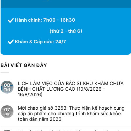
Hành chính: 7h00 - 16h30
(thứ 2 – thứ 6)
Khám & Cấp cứu: 24/7
BÀI VIẾT GẦN ĐÂY
LỊCH LÀM VIỆC CỦA BÁC SĨ KHU KHÁM CHỮA
08
BỆNH CHẤT LƯỢNG CAO (10/8/2026 –
Th8
16/8/2026)
Mời chào giá số 3253: Thực hiện kế hoạch cung
07
cấp ấn phẩm cho chương trình khám sức khỏe
Th8
toàn dân năm 2026