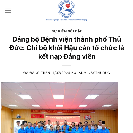
Chuyển
đến
nội
dung
SỰ KIỆN NỔI BẬT
Đảng bộ Bệnh viện thành phố Thủ
Đức: Chi bộ khối Hậu cần tổ chức lễ
kết nạp Đảng viên
ĐÃ ĐĂNG TRÊN
11/07/2024
BỞI
ADMINBVTHUDUC