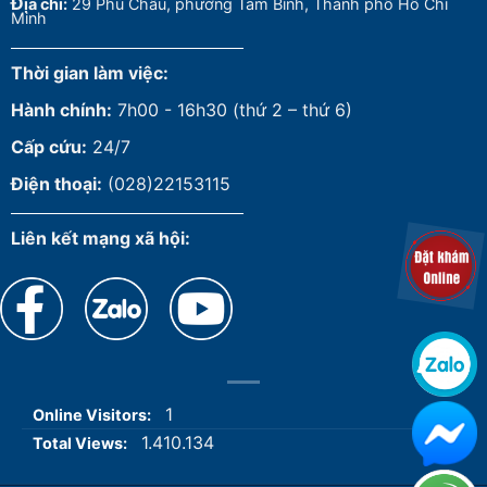
Đ
ịa chỉ:
29 Phú Châu, phường Tam Bình, Thành phố Hồ Chí
Minh
Thời gian làm việc:
Hành chính:
7h00 - 16h30 (thứ 2 – thứ 6)
Cấp cứu:
24/7
Điện thoại:
(028)22153115
Liên kết mạng xã hội:
1
Online Visitors:
1.410.134
Total Views: