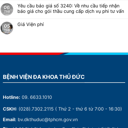
Yêu cầu báo giá số 3240: Về nhu cầu tiếp nhận
06
báo giá cho gói thầu cung cấp dịch vụ phi tư vấn
Th8
Giá Viện phí
05
Th8
BỆNH VIỆN ĐA KHOA THỦ ĐỨC
Hotline:
09. 6633.1010
CSKH:
(028).7302.2115
( Thứ 2 - thứ 6 từ 7:00 - 16:30)
Email:
bv.dkthuduc@tphcm.gov.vn