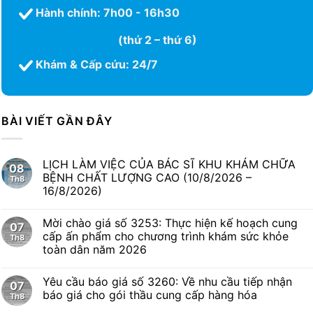
Hành chính: 7h00 - 16h30
(thứ 2 – thứ 6)
Khám & Cấp cứu: 24/7
BÀI VIẾT GẦN ĐÂY
LỊCH LÀM VIỆC CỦA BÁC SĨ KHU KHÁM CHỮA
08
BỆNH CHẤT LƯỢNG CAO (10/8/2026 –
Th8
16/8/2026)
Mời chào giá số 3253: Thực hiện kế hoạch cung
07
cấp ấn phẩm cho chương trình khám sức khỏe
Th8
toàn dân năm 2026
Yêu cầu báo giá số 3260: Về nhu cầu tiếp nhận
07
báo giá cho gói thầu cung cấp hàng hóa
Th8