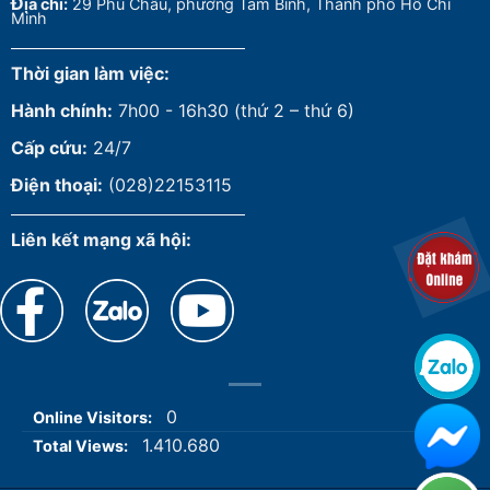
Đ
ịa chỉ:
29 Phú Châu, phường Tam Bình, Thành phố Hồ Chí
Minh
Thời gian làm việc:
Hành chính:
7h00 - 16h30 (thứ 2 – thứ 6)
Cấp cứu:
24/7
Điện thoại:
(028)22153115
Liên kết mạng xã hội:
0
Online Visitors:
1.410.680
Total Views: