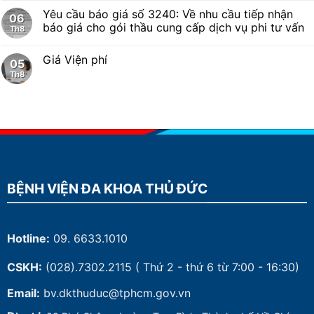
Yêu cầu báo giá số 3240: Về nhu cầu tiếp nhận
06
báo giá cho gói thầu cung cấp dịch vụ phi tư vấn
Th8
Giá Viện phí
05
Th8
BỆNH VIỆN ĐA KHOA THỦ ĐỨC
Hotline:
09. 6633.1010
CSKH:
(028).7302.2115
( Thứ 2 - thứ 6 từ 7:00 - 16:30)
Email:
bv.dkthuduc@tphcm.gov.vn