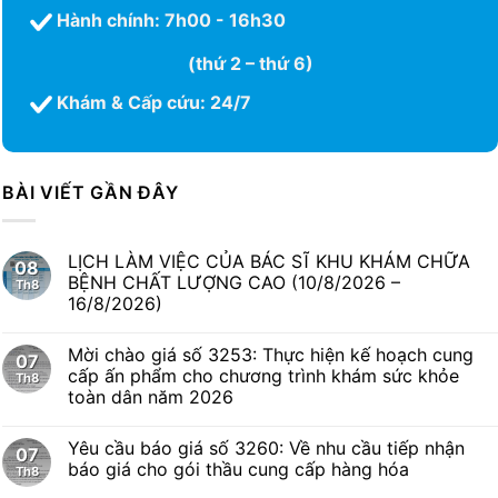
Hành chính: 7h00 - 16h30
(thứ 2 – thứ 6)
Khám & Cấp cứu: 24/7
BÀI VIẾT GẦN ĐÂY
LỊCH LÀM VIỆC CỦA BÁC SĨ KHU KHÁM CHỮA
08
BỆNH CHẤT LƯỢNG CAO (10/8/2026 –
Th8
16/8/2026)
Mời chào giá số 3253: Thực hiện kế hoạch cung
07
cấp ấn phẩm cho chương trình khám sức khỏe
Th8
toàn dân năm 2026
Yêu cầu báo giá số 3260: Về nhu cầu tiếp nhận
07
báo giá cho gói thầu cung cấp hàng hóa
Th8