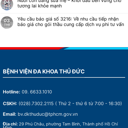
Nuôi con bằng sữa mẹ – Khởi đầu bền vững cho
04
tương lai khỏe mạnh
Th8
Yêu cầu báo giá số 3216: Về nhu cầu tiếp nhận
03
báo giá cho gói thầu cung cấp dịch vụ phi tư vấn
Th8
BỆNH VIỆN ĐA KHOA THỦ ĐỨC
Hotline:
09. 6633.1010
CSKH:
(028).7302.2115
( Thứ 2 - thứ 6 từ 7:00 - 16:30)
Email:
bv.dkthuduc@tphcm.gov.vn
Đ
ịa chỉ:
29 Phú Châu, phường Tam Bình, Thành phố Hồ Chí
Minh