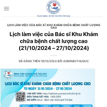
Chuyển
đến
nội
dung
LỊCH LÀM VIỆC CỦA BÁC SĨ KHU KHÁM CHỮA BỆNH CHẤT LƯỢNG
CAO
Lịch làm việc của Bác sĩ Khu Khám
chữa bệnh chất lượng cao
(21/10/2024 – 27/10/2024)
ĐÃ ĐĂNG TRÊN
19/10/2024
BỞI
ADMINBVTHUDUC