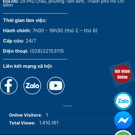
Đ
ịa chỉ:
29 Phú Châu, phường Tam Bình, Thành phố Hồ Chí
Minh
Thời gian làm việc:
Hành chính:
7h00 - 16h30 (thứ 2 – thứ 6)
Cấp cứu:
24/7
Điện thoại:
(028)22153115
Liên kết mạng xã hội:
1
Online Visitors:
1.410.161
Total Views: