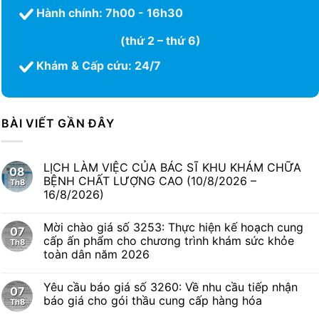
Hành chính: 7h00 - 16h30
(thứ 2 – thứ 6)
Khám & Cấp cứu: 24/7
BÀI VIẾT GẦN ĐÂY
LỊCH LÀM VIỆC CỦA BÁC SĨ KHU KHÁM CHỮA
08
BỆNH CHẤT LƯỢNG CAO (10/8/2026 –
Th8
16/8/2026)
Mời chào giá số 3253: Thực hiện kế hoạch cung
07
cấp ấn phẩm cho chương trình khám sức khỏe
Th8
toàn dân năm 2026
Yêu cầu báo giá số 3260: Về nhu cầu tiếp nhận
07
báo giá cho gói thầu cung cấp hàng hóa
Th8