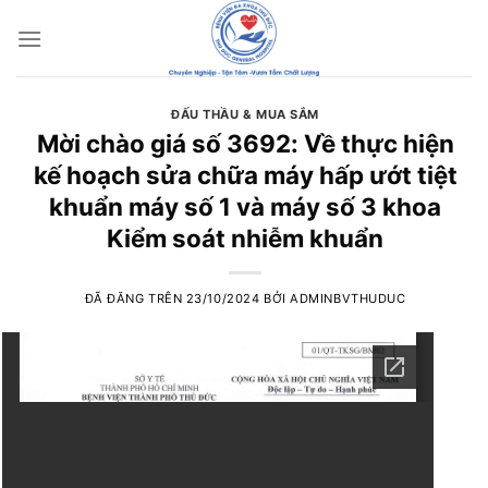
Chuyển
đến
nội
dung
ĐẤU THẦU & MUA SẮM
Mời chào giá số 3692: Về thực hiện
kế hoạch sửa chữa máy hấp ướt tiệt
khuẩn máy số 1 và máy số 3 khoa
Kiểm soát nhiễm khuẩn
ĐÃ ĐĂNG TRÊN
23/10/2024
BỞI
ADMINBVTHUDUC