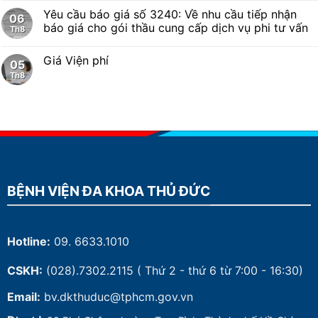
Yêu cầu báo giá số 3240: Về nhu cầu tiếp nhận
06
báo giá cho gói thầu cung cấp dịch vụ phi tư vấn
Th8
Giá Viện phí
05
Th8
BỆNH VIỆN ĐA KHOA THỦ ĐỨC
Hotline:
09. 6633.1010
CSKH:
(028).7302.2115
( Thứ 2 - thứ 6 từ 7:00 - 16:30)
Email:
bv.dkthuduc@tphcm.gov.vn