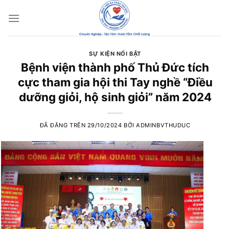
Chuyển
đến
nội
dung
SỰ KIỆN NỔI BẬT
Bệnh viện thành phố Thủ Đức tích
cực tham gia hội thi Tay nghề “Điều
dưỡng giỏi, hộ sinh giỏi” năm 2024
ĐÃ ĐĂNG TRÊN
29/10/2024
BỞI
ADMINBVTHUDUC