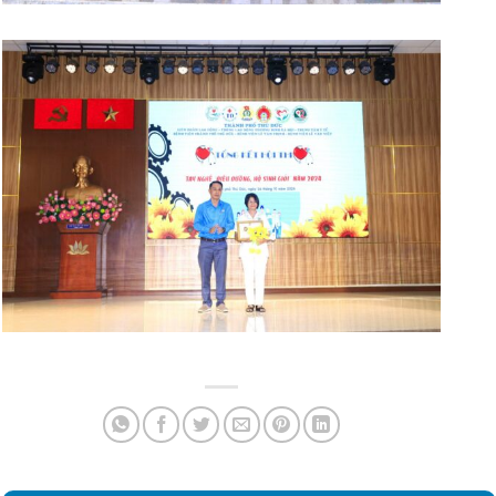
THỜI GIAN LÀM VIỆC
Hành chính: 7h00 - 16h30
(thứ 2 – thứ 6)
Khám & Cấp cứu: 24/7
BÀI VIẾT GẦN ĐÂY
Yêu cầu báo giá số 3260: Về nhu cầu tiếp nhận
07
báo giá cho gói thầu cung cấp hàng hóa
Th8
Yêu cầu báo giá số 3240: Về nhu cầu tiếp nhận
06
báo giá cho gói thầu cung cấp dịch vụ phi tư vấn
Th8