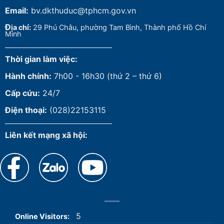
5
Online Visitors:
1.408.691
Total Views:
Design by
DREAM COLOR
|
Chính sách bảo mật
|
Thoả thuận
sử dụng