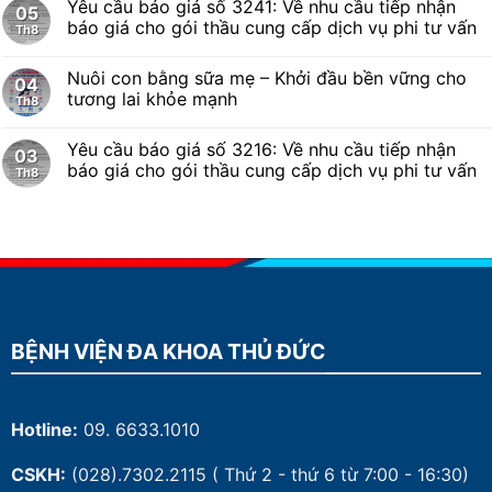
CSKH:
(028).7302.2115
( Thứ 2 - thứ 6 từ 7:00 - 16:30)
Email:
bv.dkthuduc@tphcm.gov.vn
Đ
ịa chỉ:
29 Phú Châu, phường Tam Bình, Thành phố Hồ Chí
Minh
Thời gian làm việc:
Hành chính:
7h00 - 16h30 (thứ 2 – thứ 6)
Cấp cứu:
24/7
Điện thoại:
(028)22153115
Liên kết mạng xã hội: