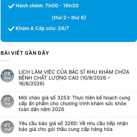
Hành chính: 7h00 - 16h30
(thứ 2 – thứ 6)
Khám & Cấp cứu: 24/7
BÀI VIẾT GẦN ĐÂY
LỊCH LÀM VIỆC CỦA BÁC SĨ KHU KHÁM CHỮA
08
BỆNH CHẤT LƯỢNG CAO (10/8/2026 –
Th8
16/8/2026)
Mời chào giá số 3253: Thực hiện kế hoạch cung
07
cấp ấn phẩm cho chương trình khám sức khỏe
Th8
toàn dân năm 2026
Yêu cầu báo giá số 3260: Về nhu cầu tiếp nhận
07
báo giá cho gói thầu cung cấp hàng hóa
Th8