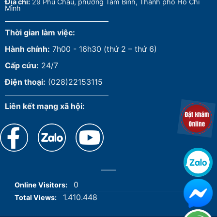
Đ
ịa chỉ:
29 Phú Châu, phường Tam Bình, Thành phố Hồ Chí
Minh
Thời gian làm việc:
Hành chính:
7h00 - 16h30 (thứ 2 – thứ 6)
Cấp cứu:
24/7
Điện thoại:
(028)22153115
Liên kết mạng xã hội:
0
Online Visitors:
1.410.448
Total Views: