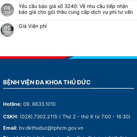
Yêu cầu báo giá số 3240: Về nhu cầu tiếp nhận
06
báo giá cho gói thầu cung cấp dịch vụ phi tư vấn
Th8
Giá Viện phí
05
Th8
BỆNH VIỆN ĐA KHOA THỦ ĐỨC
Hotline:
09. 6633.1010
CSKH:
(028).7302.2115
( Thứ 2 - thứ 6 từ 7:00 - 16:30)
Email:
bv.dkthuduc@tphcm.gov.vn