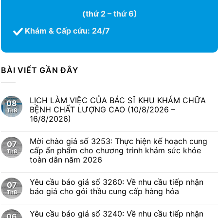
(thứ 2 – thứ 6)
Khám & Cấp cứu: 24/7
BÀI VIẾT GẦN ĐÂY
LỊCH LÀM VIỆC CỦA BÁC SĨ KHU KHÁM CHỮA
08
BỆNH CHẤT LƯỢNG CAO (10/8/2026 –
Th8
16/8/2026)
Mời chào giá số 3253: Thực hiện kế hoạch cung
07
cấp ấn phẩm cho chương trình khám sức khỏe
Th8
toàn dân năm 2026
Yêu cầu báo giá số 3260: Về nhu cầu tiếp nhận
07
báo giá cho gói thầu cung cấp hàng hóa
Th8
Yêu cầu báo giá số 3240: Về nhu cầu tiếp nhận
06