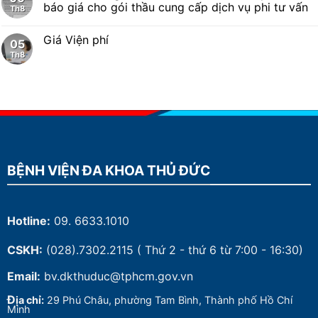
báo giá cho gói thầu cung cấp dịch vụ phi tư vấn
Th8
Giá Viện phí
05
Th8
BỆNH VIỆN ĐA KHOA THỦ ĐỨC
Hotline:
09. 6633.1010
CSKH:
(028).7302.2115
( Thứ 2 - thứ 6 từ 7:00 - 16:30)
Email:
bv.dkthuduc@tphcm.gov.vn
Đ
ịa chỉ:
29 Phú Châu, phường Tam Bình, Thành phố Hồ Chí
Minh