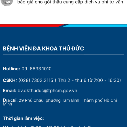
báo giá cho gói thầu cung cấp dịch vụ phi tư vấn
Th8
BỆNH VIỆN ĐA KHOA THỦ ĐỨC
Hotline:
09. 6633.1010
CSKH:
(028).7302.2115
( Thứ 2 - thứ 6 từ 7:00 - 16:30)
Email:
bv.dkthuduc@tphcm.gov.vn
Đ
ịa chỉ:
29 Phú Châu, phường Tam Bình, Thành phố Hồ Chí
Minh
Thời gian làm việc: