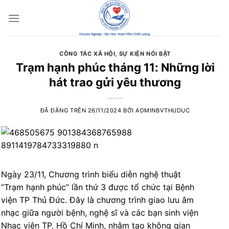
Chuyển
đến
nội
dung
CÔNG TÁC XÃ HỘI
,
SỰ KIỆN NỔI BẬT
Trạm hạnh phúc tháng 11: Những lời
hát trao gửi yêu thương
ĐÃ ĐĂNG TRÊN
26/11/2024
BỞI
ADMINBVTHUDUC
Ngày 23/11, Chương trình biểu diễn nghệ thuật
“Trạm hạnh phúc” lần thứ 3 được tổ chức tại Bệnh
viện TP Thủ Đức. Đây là chương trình giao lưu âm
nhạc giữa người bệnh, nghệ sĩ và các bạn sinh viện
Nhạc viện TP. Hồ Chí Minh, nhằm tạo không gian