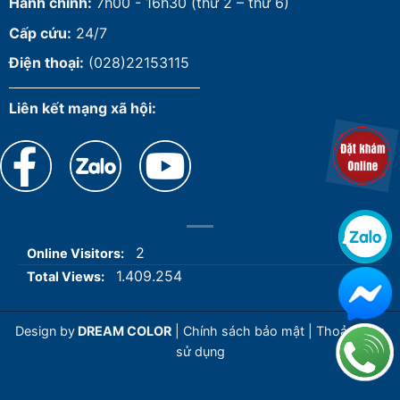
Hành chính:
7h00 - 16h30 (thứ 2 – thứ 6)
Cấp cứu:
24/7
Điện thoại:
(028)22153115
Liên kết mạng xã hội:
2
Online Visitors:
1.409.254
Total Views:
Design by
DREAM COLOR
|
Chính sách bảo mật
|
Thoả thuận
sử dụng