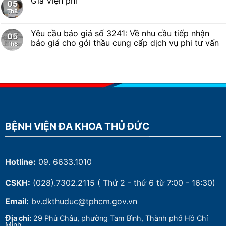
Giá Viện phí
05
Th8
Yêu cầu báo giá số 3241: Về nhu cầu tiếp nhận
05
báo giá cho gói thầu cung cấp dịch vụ phi tư vấn
Th8
BỆNH VIỆN ĐA KHOA THỦ ĐỨC
Hotline:
09. 6633.1010
CSKH:
(028).7302.2115
( Thứ 2 - thứ 6 từ 7:00 - 16:30)
Email:
bv.dkthuduc@tphcm.gov.vn
Đ
ịa chỉ:
29 Phú Châu, phường Tam Bình, Thành phố Hồ Chí
Minh