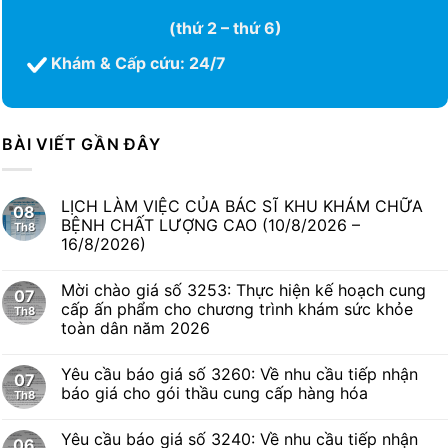
(thứ 2 – thứ 6)
Khám & Cấp cứu: 24/7
BÀI VIẾT GẦN ĐÂY
LỊCH LÀM VIỆC CỦA BÁC SĨ KHU KHÁM CHỮA
08
BỆNH CHẤT LƯỢNG CAO (10/8/2026 –
Th8
16/8/2026)
Mời chào giá số 3253: Thực hiện kế hoạch cung
07
cấp ấn phẩm cho chương trình khám sức khỏe
Th8
toàn dân năm 2026
Yêu cầu báo giá số 3260: Về nhu cầu tiếp nhận
07
báo giá cho gói thầu cung cấp hàng hóa
Th8
Yêu cầu báo giá số 3240: Về nhu cầu tiếp nhận
06