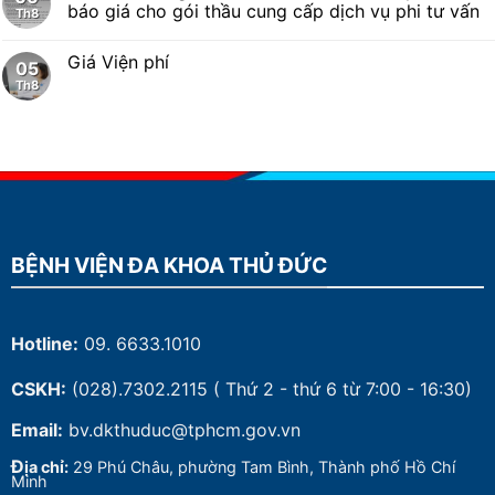
báo giá cho gói thầu cung cấp dịch vụ phi tư vấn
Th8
Giá Viện phí
05
Th8
BỆNH VIỆN ĐA KHOA THỦ ĐỨC
Hotline:
09. 6633.1010
CSKH:
(028).7302.2115
( Thứ 2 - thứ 6 từ 7:00 - 16:30)
Email:
bv.dkthuduc@tphcm.gov.vn
Đ
ịa chỉ:
29 Phú Châu, phường Tam Bình, Thành phố Hồ Chí
Minh