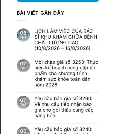
BÀI VIẾT GẦN ĐÂY
LỊCH LÀM VIỆC CỦA BÁC
08
SĨ KHU KHÁM CHỮA BỆNH
Th8
CHẤT LƯỢNG CAO
(10/8/2026 – 16/8/2026)
Mời chào giá số 3253: Thực
07
hiện kế hoạch cung cấp ấn
Th8
phẩm cho chương trình
khám sức khỏe toàn dân
năm 2026
Yêu cầu báo giá số 3260:
07
Về nhu cầu tiếp nhận báo
Th8
giá cho gói thầu cung cấp
hàng hóa
Yêu cầu báo giá số 3240:
06