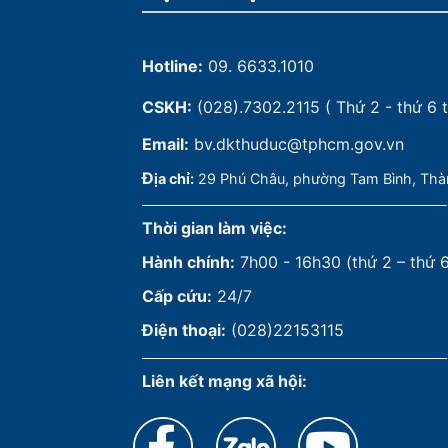
Hotline:
09. 6633.1010
CSKH:
(028).7302.2115
( Thứ 2 - thứ 6 t
Email:
bv.dkthuduc@tphcm.gov.vn
Đ
ịa chỉ:
29 Phú Châu, phường Tam Bình, Thà
Thời gian làm việc:
Hành chính:
7h00 - 16h30 (thứ 2 – thứ 
Cấp cứu:
24/7
Điện thoại:
(028)22153115
Liên kết mạng xã hội: