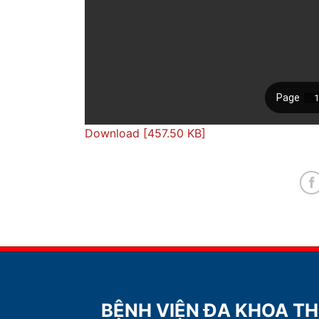
Download [457.50 KB]
BỆNH VIỆN ĐA KHOA T