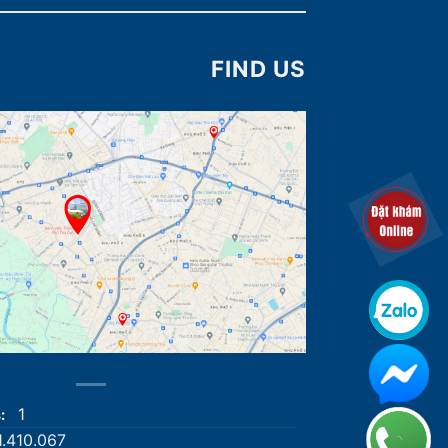
FIND US
1
s:
1.410.067