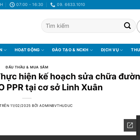
NH
07:00 - 16:30
09. 6633.1010
ỆN
HOẠT ĐỘNG
ĐÀO TẠO & NCKH
DỊCH VỤ
THƯ
ĐẤU THẦU & MUA SẮM
 Thực hiện kế hoạch sửa chữa đườ
 PPR tại cơ sở Linh Xuân
 TRÊN
11/02/2025
BỞI
ADMINBVTHUDUC