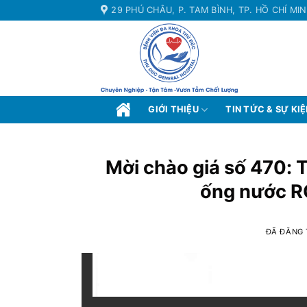
Chuyển
29 PHÚ CHÂU, P. TAM BÌNH, TP. HỒ CHÍ MI
đến
nội
dung
GIỚI THIỆU
TIN TỨC & SỰ KI
Mời chào giá số 470:
ống nước RO
ĐÃ ĐĂNG