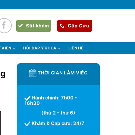
Đặt khám
Cấp Cứu
 VIỆN
HỎI ĐÁP Y KHOA
LIÊN HỆ
ng
THỜI GIAN LÀM VIỆC
Hành chính: 7h00 -
16h30
(thứ 2 – thứ 6)
Khám & Cấp cứu: 24/7