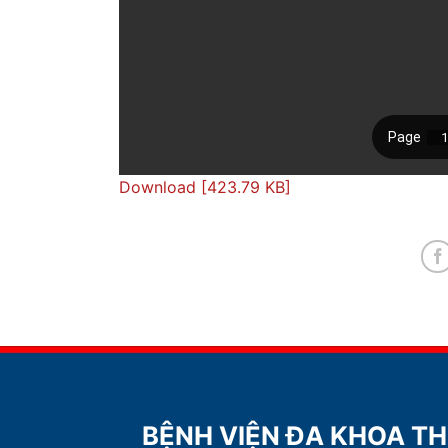
Download [423.79 KB]
BỆNH VIỆN ĐA KHOA T