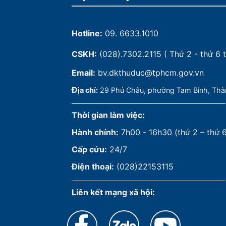
Hotline:
09. 6633.1010
CSKH:
(028).7302.2115
( Thứ 2 - thứ 6 t
Email:
bv.dkthuduc@tphcm.gov.vn
Đ
ịa chỉ:
29 Phú Châu, phường Tam Bình, Thà
Thời gian làm việc:
Hành chính:
7h00 - 16h30 (thứ 2 – thứ 
Cấp cứu:
24/7
Điện thoại:
(028)22153115
Liên kết mạng xã hội: