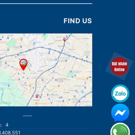
FIND US
4
s:
1.408.551