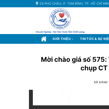
Chuyển
29 PHÚ CHÂU, P. TAM BÌNH, TP. HỒ CHÍ MI
đến
nội
dung
GIỚI THIỆU
TIN TỨC & SỰ KI
Mời chào giá số 575:
chụp CT 
ĐÃ ĐĂNG