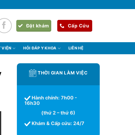
Đặt khám
Cấp Cứu
 VIỆN
HỎI ĐÁP Y KHOA
LIÊN HỆ
y
THỜI GIAN LÀM VIỆC
Hành chính: 7h00 -
16h30
(thứ 2 – thứ 6)
Khám & Cấp cứu: 24/7