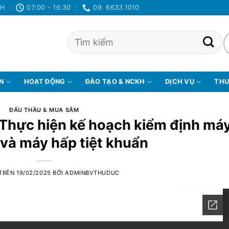
NH
07:00 - 16:30
09. 6633.1010
ỆN
HOẠT ĐỘNG
ĐÀO TẠO & NCKH
DỊCH VỤ
THƯ
ĐẤU THẦU & MUA SẮM
 Thực hiện kế hoạch kiểm định má
và máy hấp tiệt khuẩn
 TRÊN
19/02/2025
BỞI
ADMINBVTHUDUC