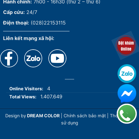
Hành chính:
7h00 - 16h30 (thứ 2 – thứ 6)
Cấp cứu:
24/7
Điện thoại:
(028)22153115
Liên kết mạng xã hội:
4
Online Visitors:
1.407.649
Total Views:
Design by
DREAM COLOR
|
Chính sách bảo mật
|
Thoả thuận
sử dụng