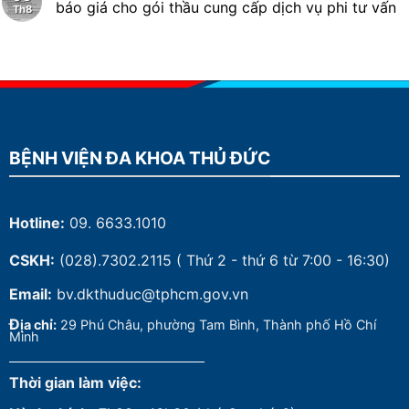
báo giá cho gói thầu cung cấp dịch vụ phi tư vấn
Th8
BỆNH VIỆN ĐA KHOA THỦ ĐỨC
Hotline:
09. 6633.1010
CSKH:
(028).7302.2115
( Thứ 2 - thứ 6 từ 7:00 - 16:30)
Email:
bv.dkthuduc@tphcm.gov.vn
Đ
ịa chỉ:
29 Phú Châu, phường Tam Bình, Thành phố Hồ Chí
Minh
Thời gian làm việc: