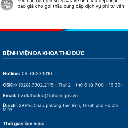
Yêu cầu báo giá số 3241: Về nhu cầu tiếp nhận
05
báo giá cho gói thầu cung cấp dịch vụ phi tư vấn
Th8
BỆNH VIỆN ĐA KHOA THỦ ĐỨC
Hotline:
09. 6633.1010
CSKH:
(028).7302.2115
( Thứ 2 - thứ 6 từ 7:00 - 16:30)
Email:
bv.dkthuduc@tphcm.gov.vn
Đ
ịa chỉ:
29 Phú Châu, phường Tam Bình, Thành phố Hồ Chí
Minh
Thời gian làm việc: