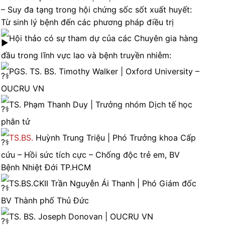
– Suy đa tạng trong hội chứng sốc sốt xuất huyết:
Từ sinh lý bệnh đến các phương pháp điều trị
Hội thảo có sự tham dự của các Chuyên gia hàng
đầu trong lĩnh vực lao và bệnh truyền nhiễm:
PGS. TS. BS. Timothy Walker | Oxford University –
OUCRU VN
TS. Phạm Thanh Duy | Trưởng nhóm Dịch tế học
phân tử
TS.BS.
Huỳnh Trung Triệu | Phó Trưởng khoa Cấp
cứu – Hồi sức tích cực – Chống độc trẻ em, BV
Bệnh Nhiệt Đới TP.HCM
TS.BS.CKII Trần Nguyễn Ái Thanh | Phó Giám đốc
BV Thành phố Thủ Đức
TS. BS. Joseph Donovan | OUCRU VN