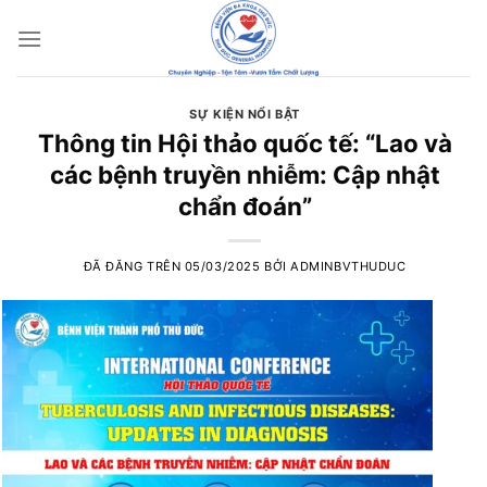
Chuyển
đến
nội
dung
SỰ KIỆN NỔI BẬT
Thông tin Hội thảo quốc tế: “Lao và
các bệnh truyền nhiễm: Cập nhật
chẩn đoán”
ĐÃ ĐĂNG TRÊN
05/03/2025
BỞI
ADMINBVTHUDUC