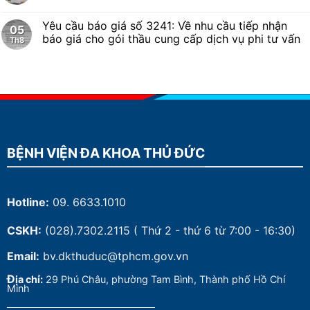
Yêu cầu báo giá số 3241: Về nhu cầu tiếp nhận
05
báo giá cho gói thầu cung cấp dịch vụ phi tư vấn
Th8
BỆNH VIỆN ĐA KHOA THỦ ĐỨC
Hotline:
09. 6633.1010
CSKH:
(028).7302.2115
( Thứ 2 - thứ 6 từ 7:00 - 16:30)
Email:
bv.dkthuduc@tphcm.gov.vn
Đ
ịa chỉ:
29 Phú Châu, phường Tam Bình, Thành phố Hồ Chí
Minh