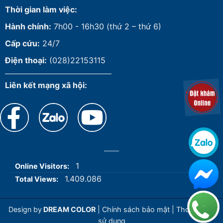
Thời gian làm việc:
Hành chính:
7h00 - 16h30 (thứ 2 – thứ 6)
Cấp cứu:
24/7
Điện thoại:
(028)22153115
Liên kết mạng xã hội:
1
Online Visitors:
1.409.086
Total Views:
Design by
DREAM COLOR
|
Chính sách bảo mật
|
Thoả thuận
sử dụng