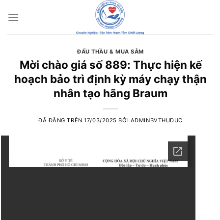
Chuyển
đến
nội
dung
ĐẤU THẦU & MUA SẮM
Mời chào giá số 889: Thực hiện kế
hoạch bảo trì định kỳ máy chạy thận
nhân tạo hãng Braum
ĐÃ ĐĂNG TRÊN
17/03/2025
BỞI
ADMINBVTHUDUC