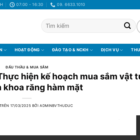
NH
07:00 - 16:30
09. 6633.1010
ỆN
HOẠT ĐỘNG
ĐÀO TẠO & NCKH
DỊCH VỤ
THƯ
ĐẤU THẦU & MUA SẮM
 Thực hiện kế hoạch mua sắm vật t
 khoa răng hàm mặt
 TRÊN
17/03/2025
BỞI
ADMINBVTHUDUC