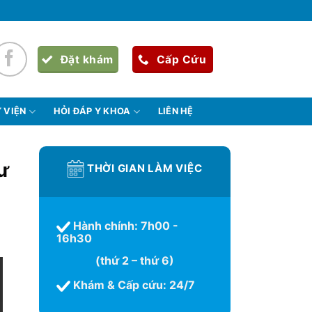
Đặt khám
Cấp Cứu
 VIỆN
HỎI ĐÁP Y KHOA
LIÊN HỆ
ư
THỜI GIAN LÀM VIỆC
Hành chính: 7h00 -
16h30
(thứ 2 – thứ 6)
Khám & Cấp cứu: 24/7