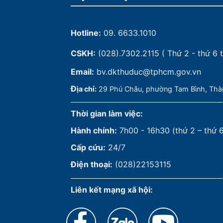
Hotline:
09. 6633.1010
CSKH:
(028).7302.2115
( Thứ 2 - thứ 6 t
Email:
bv.dkthuduc@tphcm.gov.vn
Đ
ịa chỉ:
29 Phú Châu, phường Tam Bình, Thà
Thời gian làm việc:
Hành chính:
7h00 - 16h30 (thứ 2 – thứ 
Cấp cứu:
24/7
Điện thoại:
(028)22153115
Liên kết mạng xã hội: