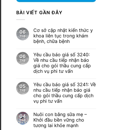
BÀI VIẾT GẦN ĐÂY
Cơ sở cập nhật kiến thức y
06
khoa liên tục trong khám
Th8
bệnh, chữa bệnh
Yêu cầu báo giá số 3240:
06
Về nhu cầu tiếp nhận báo
Th8
giá cho gói thầu cung cấp
dịch vụ phi tư vấn
Yêu cầu báo giá số 3241: Về
05
nhu cầu tiếp nhận báo giá
Th8
cho gói thầu cung cấp dịch
vụ phi tư vấn
Nuôi con bằng sữa mẹ –
04
Khởi đầu bền vững cho
Th8
tương lai khỏe mạnh