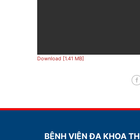
Download [1.41 MB]
BỆNH VIỆN ĐA KHOA T