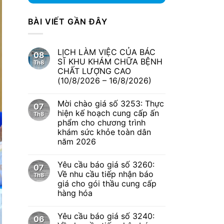
BÀI VIẾT GẦN ĐÂY
LỊCH LÀM VIỆC CỦA BÁC
08
SĨ KHU KHÁM CHỮA BỆNH
Th8
CHẤT LƯỢNG CAO
(10/8/2026 – 16/8/2026)
Mời chào giá số 3253: Thực
07
hiện kế hoạch cung cấp ấn
Th8
phẩm cho chương trình
khám sức khỏe toàn dân
năm 2026
Yêu cầu báo giá số 3260:
07
Về nhu cầu tiếp nhận báo
Th8
giá cho gói thầu cung cấp
hàng hóa
Yêu cầu báo giá số 3240:
06