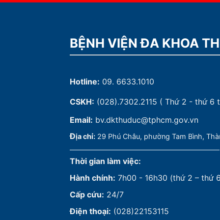
BỆNH VIỆN ĐA KHOA T
Hotline:
09. 6633.1010
CSKH:
(028).7302.2115
( Thứ 2 - thứ 6 t
Email:
bv.dkthuduc@tphcm.gov.vn
Đ
ịa chỉ:
29 Phú Châu, phường Tam Bình, Thà
Thời gian làm việc:
Hành chính:
7h00 - 16h30 (thứ 2 – thứ 
Cấp cứu:
24/7
Điện thoại:
(028)22153115