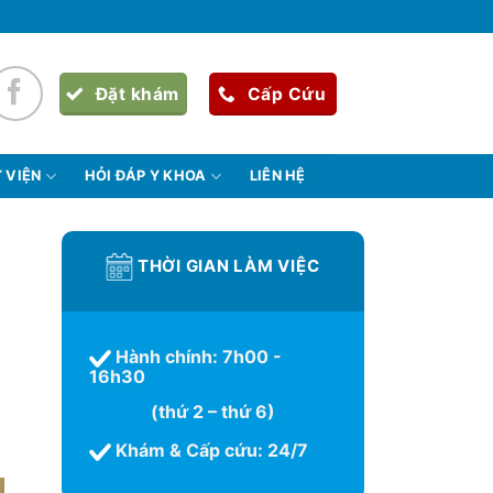
Đặt khám
Cấp Cứu
 VIỆN
HỎI ĐÁP Y KHOA
LIÊN HỆ
THỜI GIAN LÀM VIỆC
Hành chính: 7h00 -
16h30
(thứ 2 – thứ 6)
Khám & Cấp cứu: 24/7