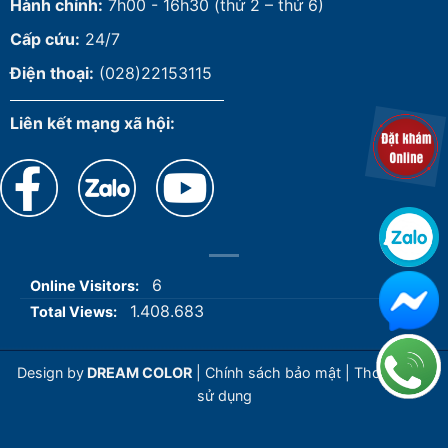
Hành chính:
7h00 - 16h30 (thứ 2 – thứ 6)
Cấp cứu:
24/7
Điện thoại:
(028)22153115
Liên kết mạng xã hội:
6
Online Visitors:
1.408.683
Total Views:
Design by
DREAM COLOR
|
Chính sách bảo mật
|
Thoả thuận
sử dụng