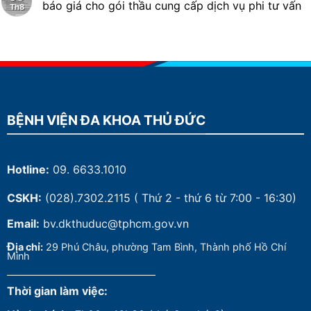
báo giá cho gói thầu cung cấp dịch vụ phi tư vấn
Th8
BỆNH VIỆN ĐA KHOA THỦ ĐỨC
Hotline:
09. 6633.1010
CSKH:
(028).7302.2115
( Thứ 2 - thứ 6 từ 7:00 - 16:30)
Email:
bv.dkthuduc@tphcm.gov.vn
Đ
ịa chỉ:
29 Phú Châu, phường Tam Bình, Thành phố Hồ Chí
Minh
Thời gian làm việc: