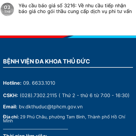
Yêu cầu báo giá số 3216: Về nhu cầu tiếp nhận
03
báo giá cho gói thầu cung cấp dịch vụ phi tư vấn
Th8
BỆNH VIỆN ĐA KHOA THỦ ĐỨC
Hotline:
09. 6633.1010
CSKH:
(028).7302.2115
( Thứ 2 - thứ 6 từ 7:00 - 16:30)
Email:
bv.dkthuduc@tphcm.gov.vn
Đ
ịa chỉ:
29 Phú Châu, phường Tam Bình, Thành phố Hồ Chí
Minh