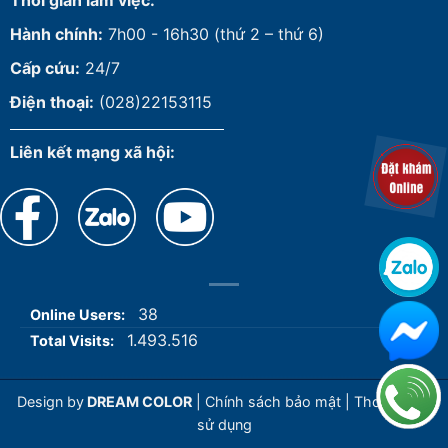
Thời gian làm việc:
Hành chính:
7h00 - 16h30 (thứ 2 – thứ 6)
Cấp cứu:
24/7
Điện thoại:
(028)22153115
Liên kết mạng xã hội:
38
Online Users:
1.493.516
Total Visits:
Design by
DREAM COLOR
|
Chính sách bảo mật
|
Thoả thuận
sử dụng