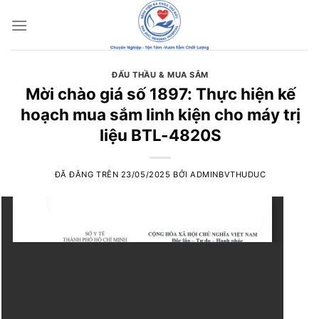
Chuyển
đến
nội
dung
ĐẤU THẦU & MUA SẮM
Mời chào giá số 1897: Thực hiện kế
hoạch mua sắm linh kiện cho máy trị
liệu BTL-4820S
ĐÃ ĐĂNG TRÊN
23/05/2025
BỞI
ADMINBVTHUDUC