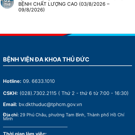
02
BỆNH CHẤT LƯỢNG CAO (03/8/2026 –
Th8
09/8/2026)
BỆNH VIỆN ĐA KHOA THỦ ĐỨC
Hotline:
09. 6633.1010
CSKH:
(028).7302.2115
( Thứ 2 - thứ 6 từ 7:00 - 16:30)
Email:
bv.dkthuduc@tphcm.gov.vn
Đ
ịa chỉ:
29 Phú Châu, phường Tam Bình, Thành phố Hồ Chí
Minh
Thời gian làm việc: