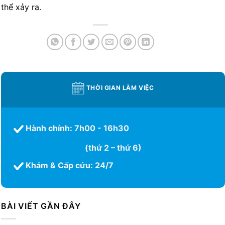
thể xảy ra.
THỜI GIAN LÀM VIỆC
Hành chính: 7h00 - 16h30
(thứ 2 – thứ 6)
Khám & Cấp cứu: 24/7
BÀI VIẾT GẦN ĐÂY