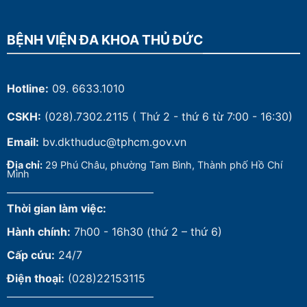
BỆNH VIỆN ĐA KHOA THỦ ĐỨC
Hotline:
09. 6633.1010
CSKH:
(028).7302.2115
( Thứ 2 - thứ 6 từ 7:00 - 16:30)
Email:
bv.dkthuduc@tphcm.gov.vn
Đ
ịa chỉ:
29 Phú Châu, phường Tam Bình, Thành phố Hồ Chí
Minh
Thời gian làm việc:
Hành chính:
7h00 - 16h30 (thứ 2 – thứ 6)
Cấp cứu:
24/7
Điện thoại:
(028)22153115