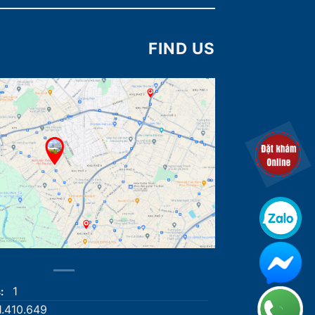
FIND US
1
s:
1.410.649