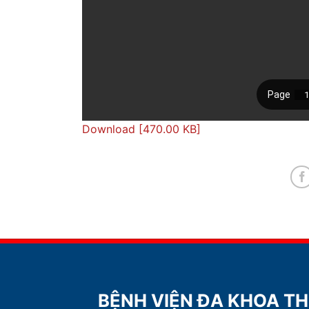
Download [470.00 KB]
BỆNH VIỆN ĐA KHOA T