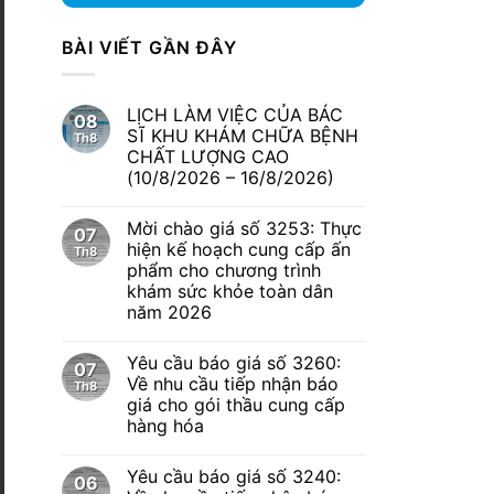
BÀI VIẾT GẦN ĐÂY
LỊCH LÀM VIỆC CỦA BÁC
08
SĨ KHU KHÁM CHỮA BỆNH
Th8
CHẤT LƯỢNG CAO
(10/8/2026 – 16/8/2026)
Mời chào giá số 3253: Thực
07
hiện kế hoạch cung cấp ấn
Th8
phẩm cho chương trình
khám sức khỏe toàn dân
năm 2026
Yêu cầu báo giá số 3260:
07
Về nhu cầu tiếp nhận báo
Th8
giá cho gói thầu cung cấp
hàng hóa
Yêu cầu báo giá số 3240:
06