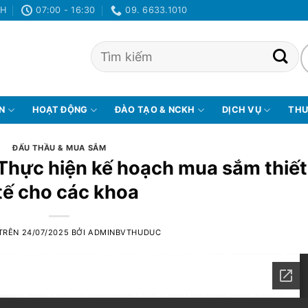
NH
07:00 - 16:30
09. 6633.1010
ỆN
HOẠT ĐỘNG
ĐÀO TẠO & NCKH
DỊCH VỤ
THƯ
ĐẤU THẦU & MUA SẮM
Thực hiện kế hoạch mua sắm thiết
tế cho các khoa
 TRÊN
24/07/2025
BỞI
ADMINBVTHUDUC