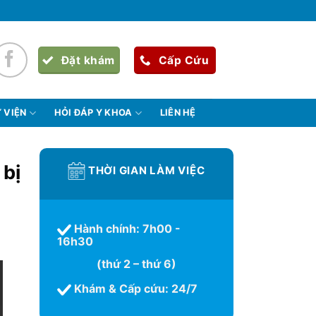
Đặt khám
Cấp Cứu
 VIỆN
HỎI ĐÁP Y KHOA
LIÊN HỆ
 bị
THỜI GIAN LÀM VIỆC
Hành chính: 7h00 -
16h30
(thứ 2 – thứ 6)
Khám & Cấp cứu: 24/7