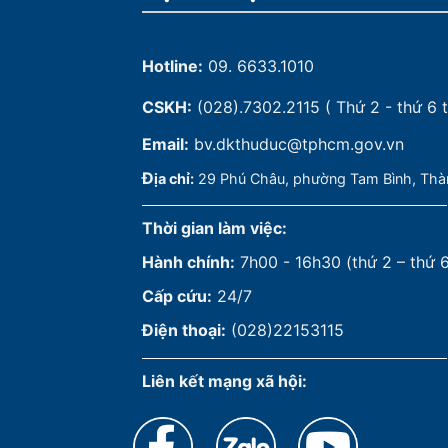
Hotline:
09. 6633.1010
CSKH:
(028).7302.2115
( Thứ 2 - thứ 6 t
Email:
bv.dkthuduc@tphcm.gov.vn
Đ
ịa chỉ:
29 Phú Châu, phường Tam Bình, Thà
Thời gian làm việc:
Hành chính:
7h00 - 16h30 (thứ 2 – thứ 
Cấp cứu:
24/7
Điện thoại:
(028)22153115
Liên kết mạng xã hội: