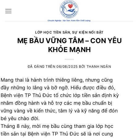
Chuyển
đến
nội
dung
LỚP HỌC TIỀN SẢN
,
SỰ KIỆN NỔI BẬT
MẸ BẦU VỮNG TÂM – CON YÊU
KHỎE MẠNH
ĐÃ ĐĂNG TRÊN
06/08/2025
BỞI
THANH NGÂN
Mang thai là hành trình thiêng liêng, nhưng cũng
đầy những lo lắng và bỡ ngỡ. Hiểu được điều đó,
Bệnh viện TP Thủ Đức tổ chức lớp tiền sản định kỳ
nhằm đồng hành và hỗ trợ các mẹ bầu chuẩn bị
vững vàng về kiến thức, tâm lý và kỹ năng để đón
bé yêu chào đời.
Tháng 8 này, mời mẹ bầu cùng tham gia lớp học
tiền sản tại Bệnh viện TP Thủ Đức sẽ là nơi cung