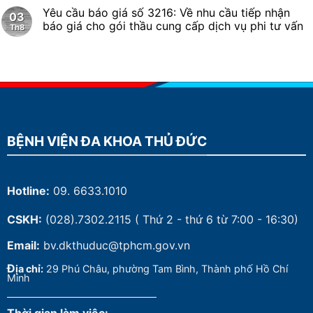
Yêu cầu báo giá số 3216: Về nhu cầu tiếp nhận
03
báo giá cho gói thầu cung cấp dịch vụ phi tư vấn
Th8
BỆNH VIỆN ĐA KHOA THỦ ĐỨC
Hotline:
09. 6633.1010
CSKH:
(028).7302.2115
( Thứ 2 - thứ 6 từ 7:00 - 16:30)
Email:
bv.dkthuduc@tphcm.gov.vn
Đ
ịa chỉ:
29 Phú Châu, phường Tam Bình, Thành phố Hồ Chí
Minh