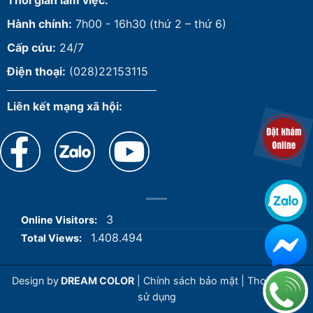
Thời gian làm việc:
Hành chính:
7h00 - 16h30 (thứ 2 – thứ 6)
Cấp cứu:
24/7
Điện thoại:
(028)22153115
Liên kết mạng xã hội:
3
Online Visitors:
1.408.494
Total Views:
Design by
DREAM COLOR
|
Chính sách bảo mật
|
Thoả thuận
sử dụng