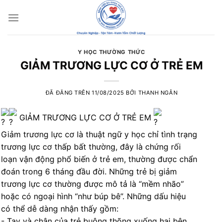
Chuyển
đến
nội
dung
Y HỌC THƯỜNG THỨC
GIẢM TRƯƠNG LỰC CƠ Ở TRẺ EM
ĐÃ ĐĂNG TRÊN
11/08/2025
BỞI
THANH NGÂN
GIẢM TRƯƠNG LỰC CƠ Ở TRẺ EM
Giảm trương lực cơ là thuật ngữ y học chỉ tình trạng
trương lực cơ thấp bất thường, đây là chứng rối
loạn vận động phổ biến ở trẻ em, thường được chẩn
đoán trong 6 tháng đầu đời. Những trẻ bị giảm
trương lực cơ thường được mô tả là “mềm nhão”
hoặc có ngoại hình “như búp bê”. Những dấu hiệu
có thể dễ dàng nhận thấy gồm:
️- Tay và chân của trẻ buông thõng xuống hai bên.