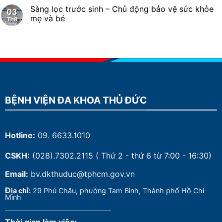
Sàng lọc trước sinh – Chủ động bảo vệ sức khỏe
03
mẹ và bé
Th8
BỆNH VIỆN ĐA KHOA THỦ ĐỨC
Hotline:
09. 6633.1010
CSKH:
(028).7302.2115
( Thứ 2 - thứ 6 từ 7:00 - 16:30)
Email:
bv.dkthuduc@tphcm.gov.vn
Đ
ịa chỉ:
29 Phú Châu, phường Tam Bình, Thành phố Hồ Chí
Minh