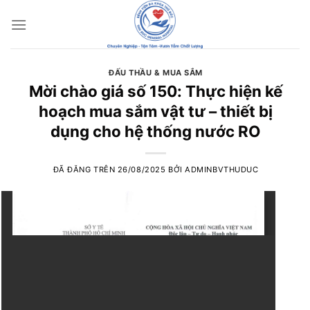
Chuyển
đến
nội
dung
ĐẤU THẦU & MUA SẮM
Mời chào giá số 150: Thực hiện kế
hoạch mua sắm vật tư – thiết bị
dụng cho hệ thống nước RO
ĐÃ ĐĂNG TRÊN
26/08/2025
BỞI
ADMINBVTHUDUC