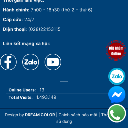
Thời gian làm việc:
Hành chính:
7h00 - 16h30 (thứ 2 – thứ 6)
Cấp cứu:
24/7
Điện thoại:
(028)22153115
Liên kết mạng xã hội:
13
Online Users:
1.493.149
Total Visits:
Design by
DREAM COLOR
|
Chính sách bảo mật
|
Thoả thuận
sử dụng