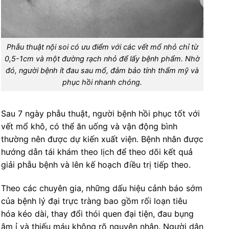
Phẫu thuật nội soi có ưu điểm với các vết mổ nhỏ chỉ từ
0,5-1cm và một đường rạch nhỏ để lấy bệnh phẩm. Nhờ
đó, người bệnh ít đau sau mổ, đảm bảo tính thẩm mỹ và
phục hồi nhanh chóng.
Sau 7 ngày phẫu thuật, người bệnh hồi phục tốt với
vết mổ khô, có thể ăn uống và vận động bình
thường nên được dự kiến xuất viện. Bệnh nhân được
hướng dẫn tái khám theo lịch để theo dõi kết quả
giải phẫu bệnh và lên kế hoạch điều trị tiếp theo.
Theo các chuyên gia, những dấu hiệu cảnh báo sớm
của bệnh lý đại trực tràng bao gồm rối loạn tiêu
hóa kéo dài, thay đổi thói quen đại tiện, đau bụng
âm ỉ và thiếu máu không rõ nguyên nhân. Người dân